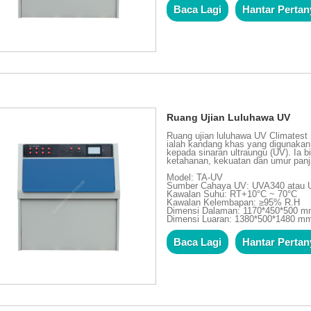
Baca Lagi
Hantar Perta
Ruang Ujian Luluhawa UV
Ruang ujian luluhawa UV Climatest
ialah kandang khas yang digunaka
kepada sinaran ultraungu (UV). Ia
ketahanan, kekuatan dan umur panja
Model: TA-UV
Sumber Cahaya UV: UVA340 atau
Kawalan Suhu: RT+10°C ~ 70°C
Kawalan Kelembapan: ≥95% R.H
Dimensi Dalaman: 1170*450*500 
Dimensi Luaran: 1380*500*1480 m
Baca Lagi
Hantar Perta