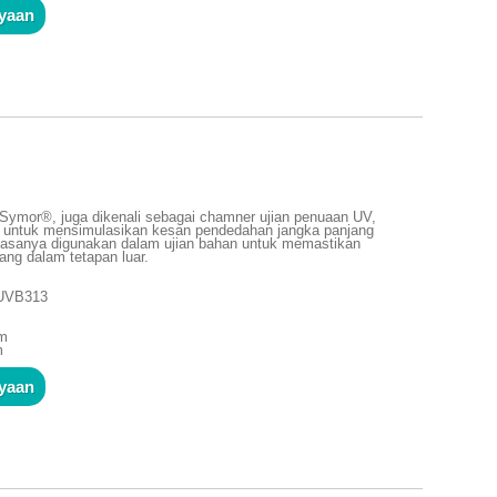
nyaan
 Symor®, juga dikenali sebagai chamner ujian penuaan UV,
n untuk mensimulasikan kesan pendedahan jangka panjang
 biasanya digunakan dalam ujian bahan untuk memastikan
ng dalam tetapan luar.
 UVB313
mm
m
nyaan