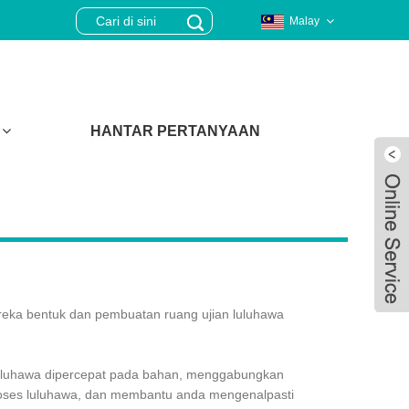
Malay
HANTAR PERTANYAAN
 reka bentuk dan pembuatan ruang ujian luluhawa
luluhawa dipercepat pada bahan, menggabungkan
Live
oses luluhawa, dan membantu anda mengenalpasti