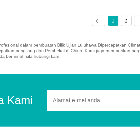
1
2
rofesional dalam pembuatan Bilik Ujian Luluhawa Dipercepatkan Climate
epatkan pengilang dan Pembekal di China. Kami juga memberikan harga
da berminat, sila hubungi kami.
ta Kami