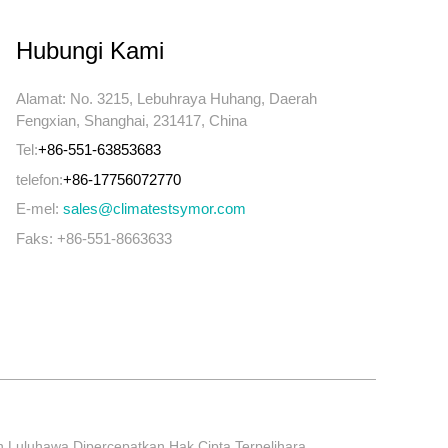
Hubungi Kami
Alamat: No. 3215, Lebuhraya Huhang, Daerah
Fengxian, Shanghai, 231417, China
Tel:
+86-551-63853683
telefon:
+86-17756072770
E-mel:
sales@climatestsymor.com
Faks: +86-551-8663633
an Luluhawa Dipercepatkan Hak Cipta Terpelihara.