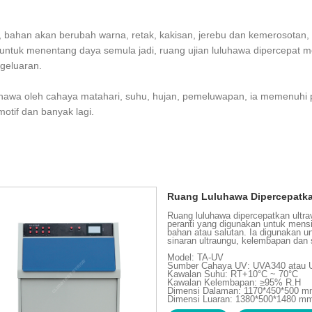
 bahan akan berubah warna, retak, kakisan, jerebu dan kemerosotan
tuk menentang daya semula jadi, ruang ujian luluhawa dipercepat 
geluaran.
hawa oleh cahaya matahari, suhu, hujan, pemeluwapan, ia memenuhi pe
motif dan banyak lagi.
Ruang Luluhawa Dipercepatk
Ruang luluhawa dipercepatkan ultrav
peranti yang digunakan untuk mens
bahan atau salutan. Ia digunakan 
sinaran ultraungu, kelembapan dan
Model: TA-UV
Sumber Cahaya UV: UVA340 atau
Kawalan Suhu: RT+10°C ~ 70°C
Kawalan Kelembapan: ≥95% R.H
Dimensi Dalaman: 1170*450*500 
Dimensi Luaran: 1380*500*1480 m