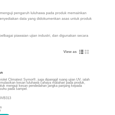
, menguji pengaruh luluhawa pada produk memainkan
menyediakan data yang didokumenkan asas untuk produk
lbagai piawaian ujian industri, dan digunakan secara
View as
an
iolet Climatest Symor®, juga dipanggil ruang ujian UV, ialah
imulasikan kesan luluhawa cahaya matahari pada produk,
untuk menguji kesan pendedahan jangka panjang kepada
 suhu pada sampel.
 UVB313
mm
m