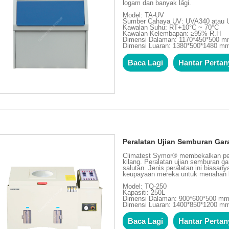
logam dan banyak lagi.
Model: TA-UV
Sumber Cahaya UV: UVA340 atau
Kawalan Suhu: RT+10°C ~ 70°C
Kawalan Kelembapan: ≥95% R.H
Dimensi Dalaman: 1170*450*500 
Dimensi Luaran: 1380*500*1480 m
Baca Lagi
Hantar Perta
Peralatan Ujian Semburan Ga
Climatest Symor® membekalkan per
kilang. Peralatan ujian semburan g
salutan. Jenis peralatan ini biasan
keupayaan mereka untuk menahan 
Model: TQ-250
Kapasiti: 250L
Dimensi Dalaman: 900*600*500 m
Dimensi Luaran: 1400*850*1200 m
Baca Lagi
Hantar Perta