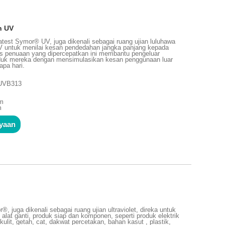
n UV
test Symor® UV, juga dikenali sebagai ruang ujian luluhawa
V untuk menilai kesan pendedahan jangka panjang kepada
ses penuaan yang dipercepatkan ini membantu pengeluar
oduk mereka dengan mensimulasikan kesan penggunaan luar
apa hari.
 UVB313
mm
m
nyaan
 juga dikenali sebagai ruang ujian ultraviolet, direka untuk
alat ganti, produk siap dan komponen, seperti produk elektrik
 kulit, getah, cat, dakwat percetakan, bahan kasut , plastik,