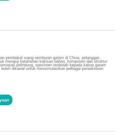
dan pembekal ruang semburan garam di China, pelanggan
uk menguji ketahanan kakisan bahan, komponen dan struktur
n kemasan pelindung, spesimen terdedah kepada kabus garam
 boleh dikawal untuk mensimulasikan pelbagai persekitaran
m
m
nyaan