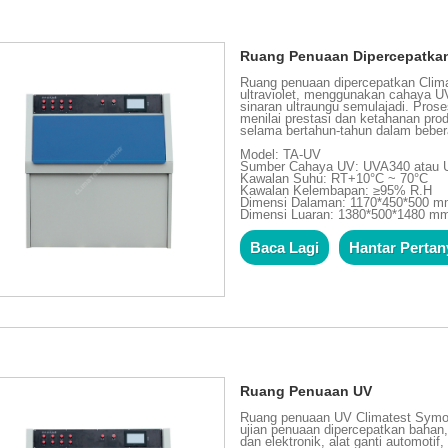
Ruang Penuaan Dipercepatka
Ruang penuaan dipercepatkan Clima
ultraviolet, menggunakan cahaya U
sinaran ultraungu semulajadi. Pro
menilai prestasi dan ketahanan pr
selama bertahun-tahun dalam beber
Model: TA-UV
Sumber Cahaya UV: UVA340 atau
Kawalan Suhu: RT+10°C ~ 70°C
Kawalan Kelembapan: ≥95% R.H
Dimensi Dalaman: 1170*450*500 
Dimensi Luaran: 1380*500*1480 m
Baca Lagi
Hantar Perta
Ruang Penuaan UV
Ruang penuaan UV Climatest Symor®,
ujian penuaan dipercepatkan bahan, 
dan elektronik, alat ganti automotif,