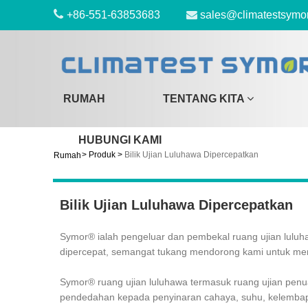
+86-551-63853683
sales@climatestsymo
RUMAH
TENTANG KITA
HUBUNGI KAMI
>
Produk
>
Bilik Ujian Luluhawa Dipercepatkan
Rumah
Bilik Ujian Luluhawa Dipercepatkan
Symor® ialah pengeluar dan pembekal ruang ujian luluh
dipercepat, semangat tukang mendorong kami untuk men
Symor® ruang ujian luluhawa termasuk ruang ujian pen
pendedahan kepada penyinaran cahaya, suhu, kelemba