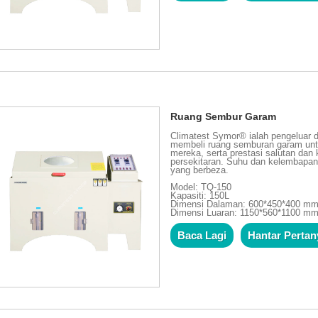
Ruang Sembur Garam
Climatest Symor® ialah pengeluar 
membeli ruang semburan garam unt
mereka, serta prestasi salutan da
persekitaran. Suhu dan kelembapan
yang berbeza.
Model: TQ-150
Kapasiti: 150L
Dimensi Dalaman: 600*450*400 m
Dimensi Luaran: 1150*560*1100 m
Baca Lagi
Hantar Perta