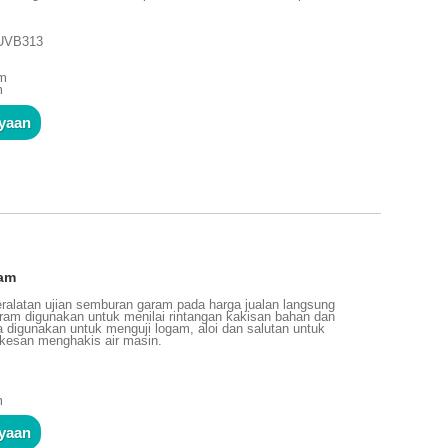
 UVB313
mm
m
nyaan
ram
alatan ujian semburan garam pada harga jualan langsung
aram digunakan untuk menilai rintangan kakisan bahan dan
ya digunakan untuk menguji logam, aloi dan salutan untuk
kesan menghakis air masin.
m
m
nyaan