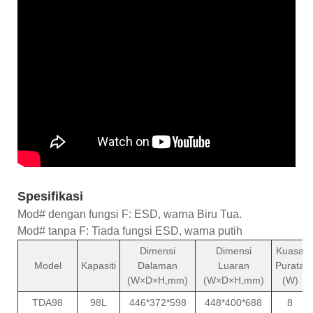
Spesifikasi
Mod# dengan fungsi F: ESD, warna Biru Tua.
Mod# tanpa F: Tiada fungsi ESD, warna putih
Dimensi
Dimensi
Kuasa
Model
Kapasiti
Dalaman
Luaran
Purata
(W×D×H,mm)
(W×D×H,mm)
(W)
TDA98
98L
446*372*598
448*400*688
8