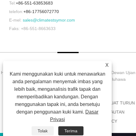
Tel:
+86-551-63853683
telefon:
+86-17756072770
E-mel:
sales@climatestsymor.com
Faks: +86-551-8663633
X
Hak Cipta © 2022 Symor Instrument Equipment Co., Ltd. Dewan Ujian
Kami menggunakan kuki untuk menawarkan
Alam Sekitar, Kabinet Kering Elektronik, Bilik Ujian Luluhawa
anda pengalaman menyemak imbas yang
Dipercepatkan Hak Cipta Terpelihara.
lebih baik, menganalisis trafik tapak dan
memperibadikan kandungan. Dengan
RUMAH
TENTANG KITA
PRODUK
BERITA
MUAT TURUN
menggunakan tapak ini, anda bersetuju
dengan penggunaan kuki kami.
Dasar
HANTAR PERTANYAAN
HUBUNGI KAMI
PAUTAN
Privasi
SITEMAP
RSS
XML
PRIVACY POLICY
Tolak
Terima