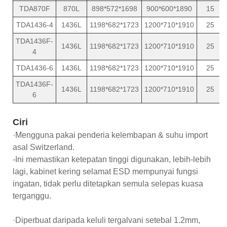
TDA870F
870L
898*572*1698
900*600*1890
15
TDA1436-4
1436L
1198*682*1723
1200*710*1910
25
TDA1436F-
1436L
1198*682*1723
1200*710*1910
25
4
TDA1436-6
1436L
1198*682*1723
1200*710*1910
25
TDA1436F-
1436L
1198*682*1723
1200*710*1910
25
6
Ciri
·Mengguna pakai penderia kelembapan & suhu import
asal Switzerland.
-Ini memastikan ketepatan tinggi digunakan, lebih-lebih
lagi, kabinet kering selamat ESD mempunyai fungsi
ingatan, tidak perlu ditetapkan semula selepas kuasa
terganggu.
·Diperbuat daripada keluli tergalvani setebal 1.2mm,