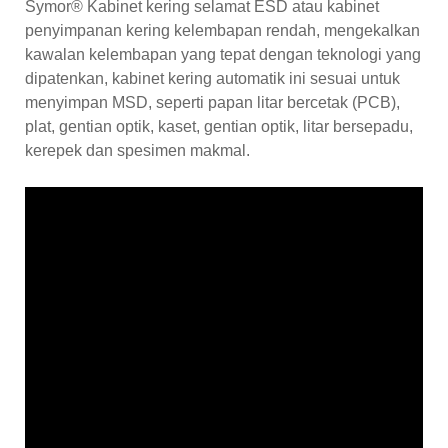
Symor® Kabinet kering selamat ESD atau kabinet
penyimpanan kering kelembapan rendah, mengekalkan
kawalan kelembapan yang tepat dengan teknologi yang
dipatenkan, kabinet kering automatik ini sesuai untuk
menyimpan MSD, seperti papan litar bercetak (PCB),
plat, gentian optik, kaset, gentian optik, litar bersepadu,
kerepek dan spesimen makmal.