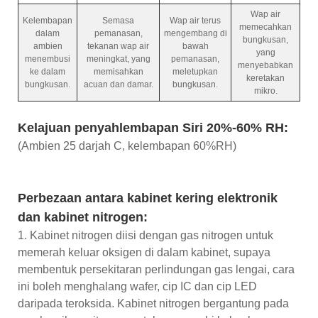
Wap air
Kelembapan
Semasa
Wap air terus
memecahkan
dalam
pemanasan,
mengembang di
bungkusan,
ambien
tekanan wap air
bawah
yang
menembusi
meningkat, yang
pemanasan,
menyebabkan
ke dalam
memisahkan
meletupkan
keretakan
bungkusan.
acuan dan damar.
bungkusan.
mikro.
Kelajuan penyahlembapan Siri 20%-60% RH:
(Ambien 25 darjah C, kelembapan 60%RH)
Perbezaan antara kabinet kering elektronik
dan kabinet nitrogen:
1. Kabinet nitrogen diisi dengan gas nitrogen untuk
memerah keluar oksigen di dalam kabinet, supaya
membentuk persekitaran perlindungan gas lengai, cara
ini boleh menghalang wafer, cip IC dan cip LED
daripada teroksida. Kabinet nitrogen bergantung pada