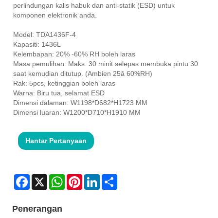
perlindungan kalis habuk dan anti-statik (ESD) untuk
komponen elektronik anda.
Model: TDA1436F-4
Kapasiti: 1436L
Kelembapan: 20% -60% RH boleh laras
Masa pemulihan: Maks. 30 minit selepas membuka pintu 30
saat kemudian ditutup. (Ambien 25â 60%RH)
Rak: 5pcs, ketinggian boleh laras
Warna: Biru tua, selamat ESD
Dimensi dalaman: W1198*D682*H1723 MM
Dimensi luaran: W1200*D710*H1910 MM
Hantar Pertanyaan
Facebook
X
WhatsApp
Pinterest
LinkedIn
Share
Penerangan