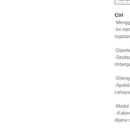
Ciri
·Menggu
-Ini me
ingatan
·Diperb
-Strukt
rintang
·Dileng
-Apabil
cahaya
·Modul 
- Kabin
dijana 