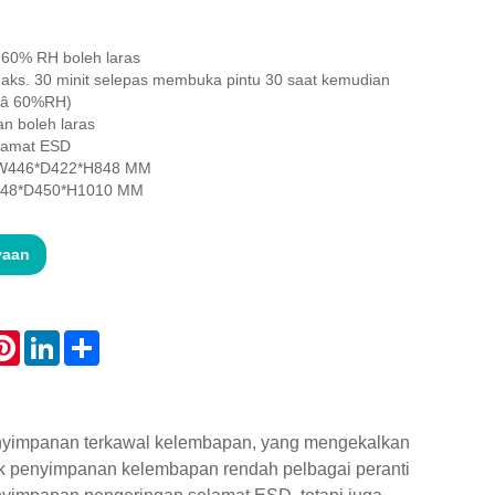
60% RH boleh laras
aks. 30 minit selepas membuka pintu 30 saat kemudian
25â 60%RH)
an boleh laras
elamat ESD
 W446*D422*H848 MM
W448*D450*H1010 MM
yaan
atsApp
Pinterest
LinkedIn
Share
enyimpanan terkawal kelembapan, yang mengekalkan
k penyimpanan kelembapan rendah pelbagai peranti