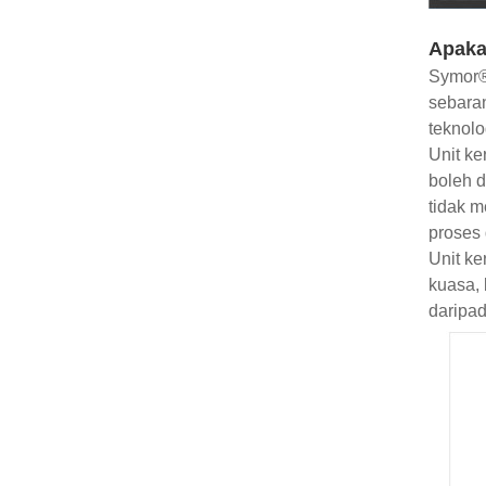
Apaka
Symor®
sebaran
teknol
Unit ke
boleh d
tidak m
proses 
Unit ke
kuasa, 
daripa