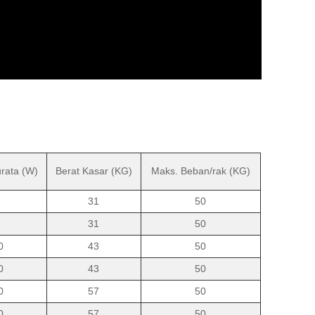
rata (W)
Berat Kasar (KG)
Maks. Beban/rak (KG)
8
31
50
8
31
50
0
43
50
0
43
50
0
57
50
0
57
50