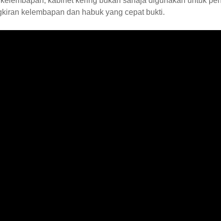
f kelembapan, kabinet kering bukan sahaja digunakan untuk p
kiran kelembapan dan habuk yang cepat bukti.