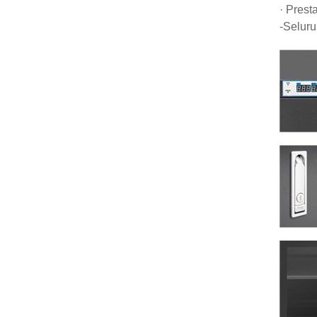
· Prest
-Selur