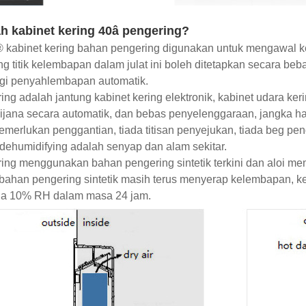
h kabinet kering 40â pengering?
 kabinet kering bahan pengering digunakan untuk mengawa
g titik kelembapan dalam julat ini boleh ditetapkan secara b
ogi penyahlembapan automatik.
ring adalah jantung kabinet kering elektronik, kabinet udara ker
ijana secara automatik, dan bebas penyelenggaraan, jangka hay
emerlukan penggantian, tiada titisan penyejukan, tiada beg pen
dehumidifying adalah senyap dan alam sekitar.
ring menggunakan bahan pengering sintetik terkini dan aloi m
bahan pengering sintetik masih terus menyerap kelembapan, k
da 10% RH dalam masa 24 jam.