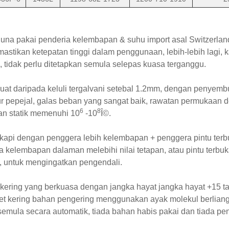
na pakai penderia kelembapan & suhu import asal Switzerlan
mastikan ketepatan tinggi dalam penggunaan, lebih-lebih lagi,
, tidak perlu ditetapkan semula selepas kuasa terganggu.
uat daripada keluli tergalvani setebal 1.2mm, dengan penyemb
ur pepejal, galas beban yang sangat baik, rawatan permukaan 
6
8
an statik memenuhi 10
-10
Î©.
kapi dengan penggera lebih kelembapan + penggera pintu terb
a kelembapan dalaman melebihi nilai tetapan, atau pintu terbu
, untuk mengingatkan pengendali.
kering yang berkuasa dengan jangka hayat jangka hayat +15 t
et kering bahan pengering menggunakan ayak molekul berliang
semula secara automatik, tiada bahan habis pakai dan tiada pe