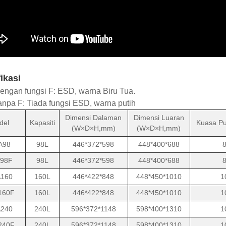
ikasi
ngan fungsi F: ESD, warna Biru Tua.
npa F: Tiada fungsi ESD, warna putih
Dimensi Dalaman
Dimensi Luaran
del
Kapasiti
Kuasa Pu
(W×D×H,mm)
(W×D×H,mm)
A98
98L
446*372*598
448*400*688
98F
98L
446*372*598
448*400*688
160
160L
446*422*848
448*450*1010
1
160F
160L
446*422*848
448*450*1010
1
240
240L
596*372*1148
598*400*1310
1
240F
240L
596*372*1148
598*400*1310
1