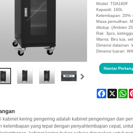
Model: TDA160F
Kapasiti: 160L
Kelembapan: 20% -
Masa pemulihan: M
ditutup. (Ambien 
Rak: 3pcs, ketinggi
Warna: Biru tua, s
Dimensi dalaman:
Dimensi luaran: 
Hantar Pertan
Facebook
X
Wh
angan
 kabinet kering pengering adalah kabinet pengeringan dan p
n kelembapan yang tepat dengan penyahlembapan cepat, untu