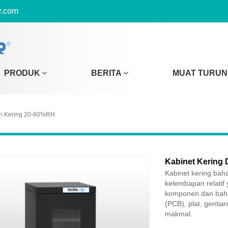
r.com
PRODUK
BERITA
MUAT TURUN
n Kering 20-60%RH
Kabinet Kering 
Kabinet kering ba
kelembapan relatif
komponen dan bahan
(PCB), plat, gentia
makmal.