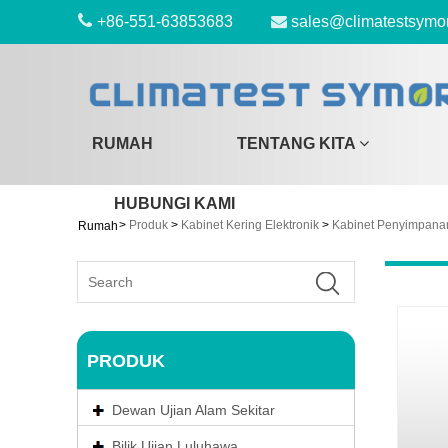
+86-551-63853683
sales@climatestsymo
RUMAH
TENTANG KITA
HUBUNGI KAMI
>
Produk
>
Kabinet Kering Elektronik
>
Kabinet Penyimpana
Rumah
PRODUK
Dewan Ujian Alam Sekitar
Bilik Ujian Luluhawa