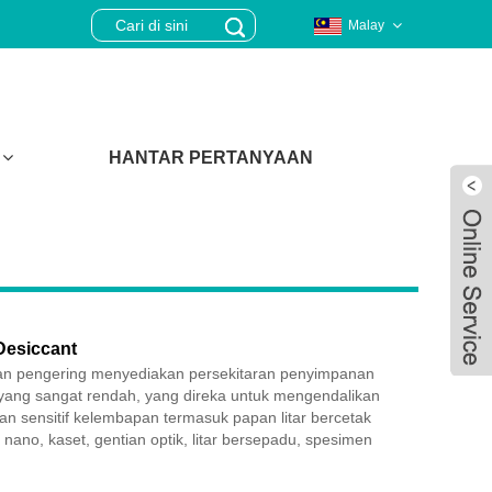
Malay
HANTAR PERTANYAAN
Desiccant
han pengering menyediakan persekitaran penyimpanan
 yang sangat rendah, yang direka untuk mengendalikan
 sensitif kelembapan termasuk papan litar bercetak
n nano, kaset, gentian optik, litar bersepadu, spesimen
Live