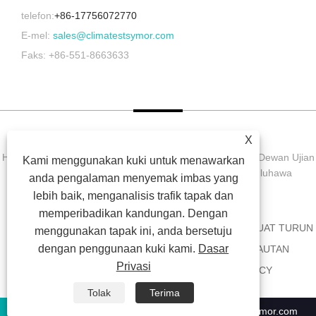
telefon:
+86-17756072770
E-mel:
sales@climatestsymor.com
Faks: +86-551-8663633
X
Hak Cipta © 2022 Symor Instrument Equipment Co., Ltd. Dewan Ujian
Kami menggunakan kuki untuk menawarkan
Alam Sekitar, Kabinet Kering Elektronik, Bilik Ujian Luluhawa
anda pengalaman menyemak imbas yang
Dipercepatkan Hak Cipta Terpelihara.
lebih baik, menganalisis trafik tapak dan
memperibadikan kandungan. Dengan
RUMAH
TENTANG KITA
PRODUK
BERITA
MUAT TURUN
menggunakan tapak ini, anda bersetuju
dengan penggunaan kuki kami.
Dasar
HANTAR PERTANYAAN
HUBUNGI KAMI
PAUTAN
Privasi
SITEMAP
RSS
XML
PRIVACY POLICY
Tolak
Terima
+86-551-63853683
sales@climatestsymor.com