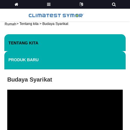
>
Tentang kita
>
Budaya Syarikat
Rumah
TENTANG KITA
PRODUK BARU
Budaya Syarikat