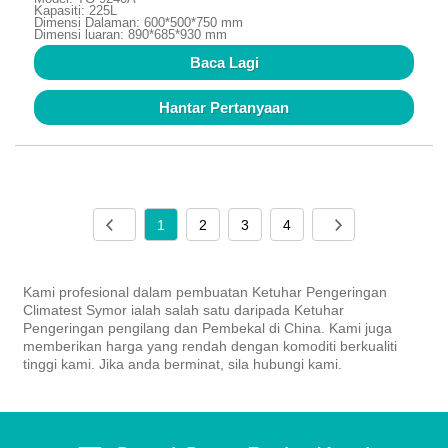
Kapasiti: 225L
Dimensi Dalaman: 600*500*750 mm
Dimensi luaran: 890*685*930 mm
Baca Lagi
Hantar Pertanyaan
1
2
3
4
Kami profesional dalam pembuatan Ketuhar Pengeringan
Climatest Symor ialah salah satu daripada Ketuhar
Pengeringan pengilang dan Pembekal di China. Kami juga
memberikan harga yang rendah dengan komoditi berkualiti
tinggi kami. Jika anda berminat, sila hubungi kami.