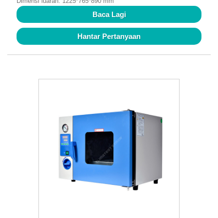
Dimensi luaran: 1225*765*890 mm
Baca Lagi
Hantar Pertanyaan