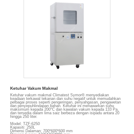
Ketuhar Vakum Makmal
Ketuhar vakum makmal Climatest Symor® menyediakan
keadaan terkawal tekanan dan suhu negatif untuk memudahkan
pelbagai proses seperti pengeringan, penyahgasan, pengawetan
dan penyepuhlindapan bahan. Ketuhar ini menawarkan suhu
maksimum kepada 200°C dan kawalan vakum kepada 133 Pa,
dan tersedia dalam lima saiz berbeza dengan isipadu antara 20
hingga 250 liter.
Model: TZF-6250
Kapasiti: 250L
Dimensi Dalaman: 700*600*600 mm