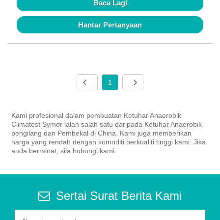
Baca Lagi
Hantar Pertanyaan
1
Kami profesional dalam pembuatan Ketuhar Anaerobik
Climatest Symor ialah salah satu daripada Ketuhar Anaerobik
pengilang dan Pembekal di China. Kami juga memberikan
harga yang rendah dengan komoditi berkualiti tinggi kami. Jika
anda berminat, sila hubungi kami.
Sertai Surat Berita Kami