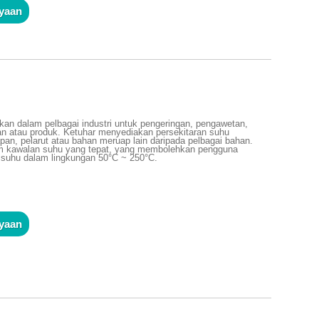
nyaan
akan dalam pelbagai industri untuk pengeringan, pengawetan,
 atau produk. Ketuhar menyediakan persekitaran suhu
an, pelarut atau bahan meruap lain daripada pelbagai bahan.
tem kawalan suhu yang tepat, yang membolehkan pengguna
 suhu dalam lingkungan 50°C ~ 250°C.
m
nyaan