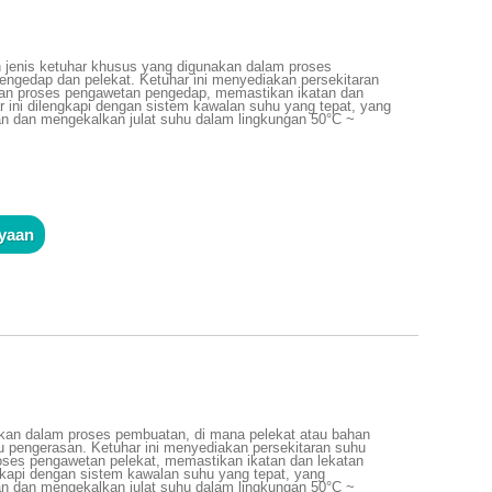
 jenis ketuhar khusus yang digunakan dalam proses
gedap dan pelekat. Ketuhar ini menyediakan persekitaran
an proses pengawetan pengedap, memastikan ikatan dan
 ini dilengkapi dengan sistem kawalan suhu yang tepat, yang
dan mengekalkan julat suhu dalam lingkungan 50°C ~
m
nyaan
kan dalam proses pembuatan, di mana pelekat atau bahan
 pengerasan. Ketuhar ini menyediakan persekitaran suhu
ses pengawetan pelekat, memastikan ikatan dan lekatan
ngkapi dengan sistem kawalan suhu yang tepat, yang
dan mengekalkan julat suhu dalam lingkungan 50°C ~