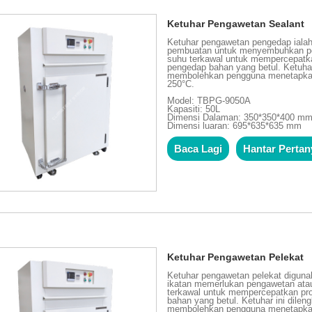
Ketuhar Pengawetan Sealant
Ketuhar pengawetan pengedap ialah
pembuatan untuk menyembuhkan pen
suhu terkawal untuk mempercepatk
pengedap bahan yang betul. Ketuhar
membolehkan pengguna menetapkan 
250°C.
Model: TBPG-9050A
Kapasiti: 50L
Dimensi Dalaman: 350*350*400 m
Dimensi luaran: 695*635*635 mm
Baca Lagi
Hantar Perta
Ketuhar Pengawetan Pelekat
Ketuhar pengawetan pelekat diguna
ikatan memerlukan pengawetan atau
terkawal untuk mempercepatkan pro
bahan yang betul. Ketuhar ini dile
membolehkan pengguna menetapkan 