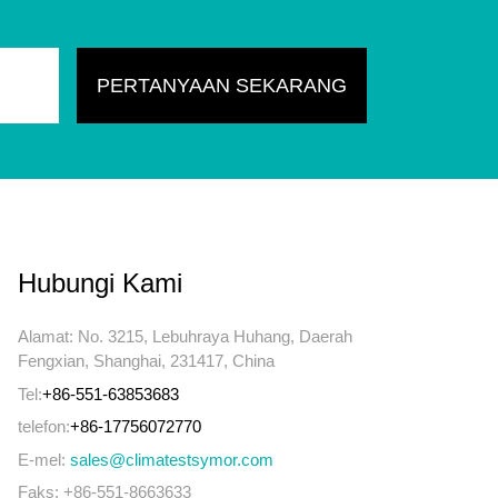
Hubungi Kami
Alamat: No. 3215, Lebuhraya Huhang, Daerah
Fengxian, Shanghai, 231417, China
Tel:
+86-551-63853683
telefon:
+86-17756072770
E-mel:
sales@climatestsymor.com
Faks: +86-551-8663633