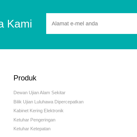
ta Kami
Produk
Dewan Ujian Alam Sekitar
Bilik Ujian Luluhawa Dipercepatkan
Kabinet Kering Elektronik
Ketuhar Pengeringan
Ketuhar Ketepatan