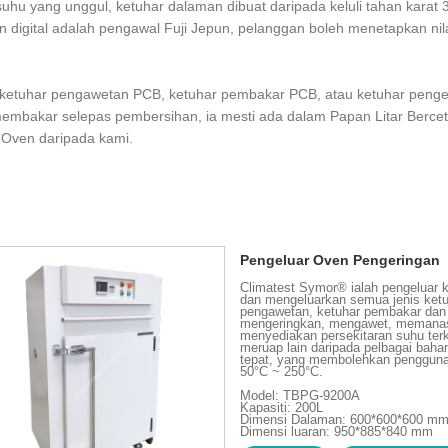
hu yang unggul, ketuhar dalaman dibuat daripada keluli tahan karat 
ran digital adalah pengawal Fuji Jepun, pelanggan boleh menetapkan ni
 ketuhar pengawetan PCB, ketuhar pembakar PCB, atau ketuhar penger
mbakar selepas pembersihan, ia mesti ada dalam Papan Litar Bercet
 Oven daripada kami.
Pengeluar Oven Pengeringan
Climatest Symor® ialah pengeluar k
dan mengeluarkan semua jenis ketuh
pengawetan, ketuhar pembakar dan 
mengeringkan, mengawet, memanas
menyediakan persekitaran suhu ter
meruap lain daripada pelbagai baha
tepat, yang membolehkan pengguna
50°C ~ 250°C.
Model: TBPG-9200A
Kapasiti: 200L
Dimensi Dalaman: 600*600*600 m
Dimensi luaran: 950*885*840 mm