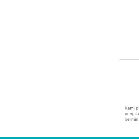
Kami p
pengil
bermina