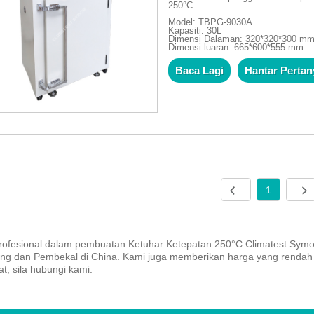
250°C.
Model: TBPG-9030A
Kapasiti: 30L
Dimensi Dalaman: 320*320*300 m
Dimensi luaran: 665*600*555 mm
Baca Lagi
Hantar Perta
1
rofesional dalam pembuatan Ketuhar Ketepatan 250°C Climatest Symor
ang dan Pembekal di China. Kami juga memberikan harga yang rendah de
t, sila hubungi kami.