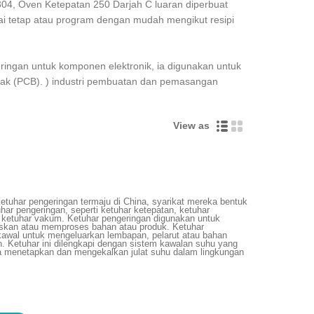
304, Oven Ketepatan 250 Darjah C luaran diperbuat
lai tetap atau program dengan mudah mengikut resipi
ingan untuk komponen elektronik, ia digunakan untuk
ak (PCB). ) industri pembuatan dan pemasangan
View as
etuhar pengeringan termaju di China, syarikat mereka bentuk
ar pengeringan, seperti ketuhar ketepatan, ketuhar
ketuhar vakum. Ketuhar pengeringan digunakan untuk
kan atau memproses bahan atau produk. Ketuhar
kawal untuk mengeluarkan lembapan, pelarut atau bahan
n. Ketuhar ini dilengkapi dengan sistem kawalan suhu yang
 menetapkan dan mengekalkan julat suhu dalam lingkungan
m