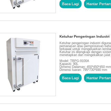
Baca Lagi
Hantar Perta
Ketuhar Pengeringan Industri
Ketuhar pengeringan industri digun
pemanasan atau pemprosesan bahan
terkawal untuk mengeluarkan lembap
Ketuhar ini dilengkapi dengan sis
menetapkan dan mengekalkan julat
Model: TBPG-9100A
Kapasiti: 90L
Dimensi Dalaman: 450*450*450 m
Dimensi luaran: 795*730*690 mm
Baca Lagi
Hantar Perta