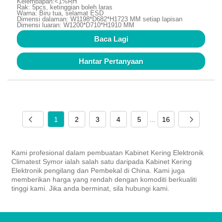
Kelembapan:<1%RH
Rak: 5pcs, ketinggian boleh laras
Warna: Biru tua, selamat ESD
Dimensi dalaman: W1198*D682*H1723 MM setiap lapisan
Dimensi luaran: W1200*D710*H1910 MM
Baca Lagi
Hantar Pertanyaan
1
2
3
4
5
...
16
Kami profesional dalam pembuatan Kabinet Kering Elektronik
Climatest Symor ialah salah satu daripada Kabinet Kering
Elektronik pengilang dan Pembekal di China. Kami juga
memberikan harga yang rendah dengan komoditi berkualiti
tinggi kami. Jika anda berminat, sila hubungi kami.