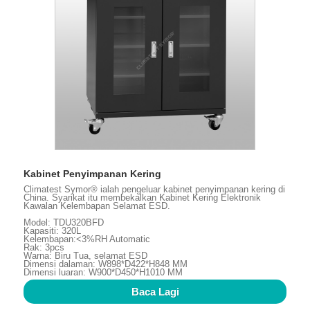
Kabinet Penyimpanan Kering
Climatest Symor® ialah pengeluar kabinet penyimpanan kering di
China. Syarikat itu membekalkan Kabinet Kering Elektronik
Kawalan Kelembapan Selamat ESD.
Model: TDU320BFD
Kapasiti: 320L
Kelembapan:<3%RH Automatic
Rak: 3pcs
Warna: Biru Tua, selamat ESD
Dimensi dalaman: W898*D422*H848 MM
Dimensi luaran: W900*D450*H1010 MM
Baca Lagi