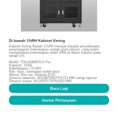
Di bawah 1%RH Kabinet Kering
Kabinet Kering Bawah 1%RH merujuk kepada penyelesaian
penyimpanan kelembapan rendah gred industri, yang boleh
mengekalkan kelembapan relatif (RH) di dalam kabinet pada
tahap<1%.
Model: TDU1436BFD-6 Pro
Kapasiti: 1436L
Kelembapan:<1%RH
Rak: 5pcs, ketinggian boleh laras
Warna: Biru tua, selamat ESD
Dimensi dalaman: W1198*D682*H1723 MM setiap lapisan
Dimensi luaran: W1200*D710*H1910 MM
Baca Lagi
Hantar Pertanyaan