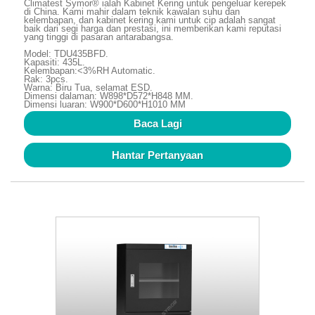
Climatest Symor® ialah Kabinet Kering untuk pengeluar kerepek
di China. Kami mahir dalam teknik kawalan suhu dan
kelembapan, dan kabinet kering kami untuk cip adalah sangat
baik dari segi harga dan prestasi, ini memberikan kami reputasi
yang tinggi di pasaran antarabangsa.
Model: TDU435BFD.
Kapasiti: 435L.
Kelembapan:<3%RH Automatic.
Rak: 3pcs.
Warna: Biru Tua, selamat ESD.
Dimensi dalaman: W898*D572*H848 MM.
Dimensi luaran: W900*D600*H1010 MM
Baca Lagi
Hantar Pertanyaan