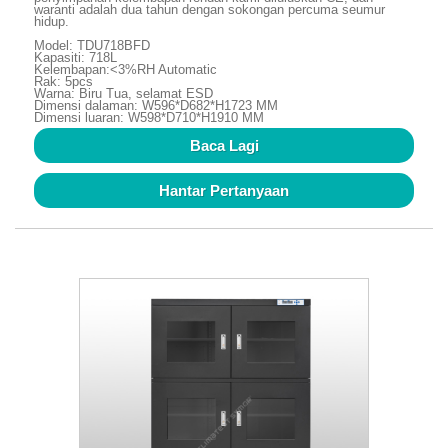
waranti adalah dua tahun dengan sokongan percuma seumur
hidup.
Model: TDU718BFD
Kapasiti: 718L
Kelembapan:<3%RH Automatic
Rak: 5pcs
Warna: Biru Tua, selamat ESD
Dimensi dalaman: W596*D682*H1723 MM
Dimensi luaran: W598*D710*H1910 MM
Baca Lagi
Hantar Pertanyaan