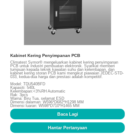
Kabinet Kering Penyimpanan PCB
Climatest Symor® mengeluarkan kabinet kering penyimpanan
PCB untuk industri pembuatan elektronik. Syarikat memberi
tumpuan kepada teknik kawalan suhu dan kelembapan, dan
kabinet kering storan PCB kami mengikut piawaian JEDEC-STD-
033, kedua-dua harga dan prestasi adalah kompetitif.
Model: TDU540BFD
Kapasiti: 540L
Kelembapan:<3%RH Automatic
Rak: 3pcs
Warna: Biru Tua, selamat ESD
Dimensi dalaman: W596*D682*H1298 MM
Dimensi luaran: W598*D710*H1465 MM
Baca Lagi
Hantar Pertanyaan