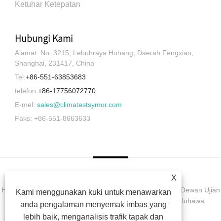
Ketuhar Ketepatan
Hubungi Kami
Alamat: No. 3215, Lebuhraya Huhang, Daerah Fengxian,
Shanghai, 231417, China
Tel:
+86-551-63853683
telefon:
+86-17756072770
E-mel:
sales@climatestsymor.com
Faks: +86-551-8663633
X
Hak Cipta © 2022 Symor Instrument Equipment Co., Ltd. Dewan Ujian
Kami menggunakan kuki untuk menawarkan
Alam Sekitar, Kabinet Kering Elektronik, Bilik Ujian Luluhawa
anda pengalaman menyemak imbas yang
Dipercepatkan Hak Cipta Terpelihara.
lebih baik, menganalisis trafik tapak dan