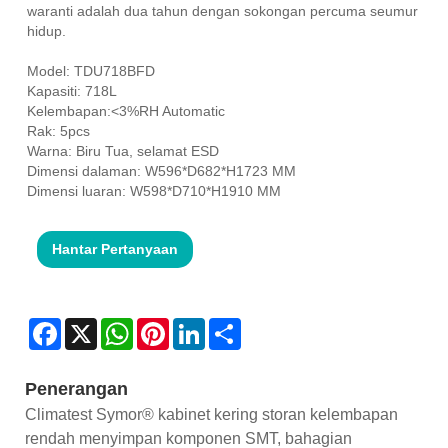
waranti adalah dua tahun dengan sokongan percuma seumur
hidup.
Model: TDU718BFD
Kapasiti: 718L
Kelembapan:<3%RH Automatic
Rak: 5pcs
Warna: Biru Tua, selamat ESD
Dimensi dalaman: W596*D682*H1723 MM
Dimensi luaran: W598*D710*H1910 MM
Hantar Pertanyaan
Facebook
X
WhatsApp
Pinterest
LinkedIn
Share
Penerangan
Climatest Symor® kabinet kering storan kelembapan
rendah menyimpan komponen SMT, bahagian