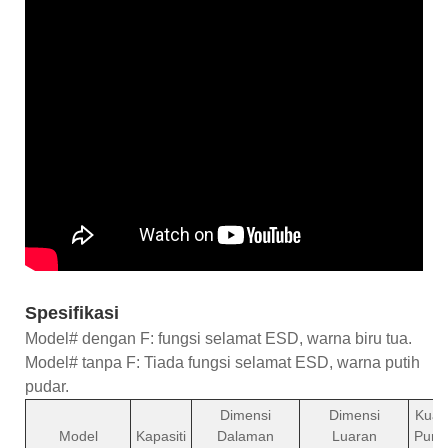
Spesifikasi
Model# dengan F: fungsi selamat ESD, warna biru tua.
Model# tanpa F: Tiada fungsi selamat ESD, warna putih
pudar.
Dimensi
Dimensi
Kuas
Model
Kapasiti
Dalaman
Luaran
Pura