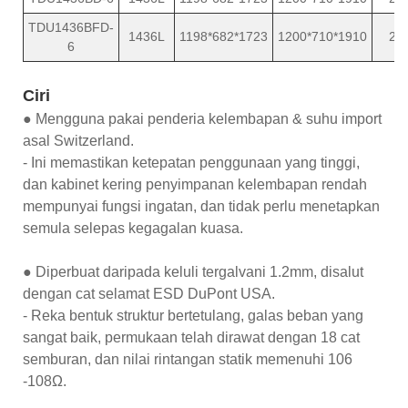
TDU1436BFD-
1436L
1198*682*1723
1200*710*1910
25
6
Ciri
● Mengguna pakai penderia kelembapan & suhu import
asal Switzerland.
- Ini memastikan ketepatan penggunaan yang tinggi,
dan kabinet kering penyimpanan kelembapan rendah
mempunyai fungsi ingatan, dan tidak perlu menetapkan
semula selepas kegagalan kuasa.
● Diperbuat daripada keluli tergalvani 1.2mm, disalut
dengan cat selamat ESD DuPont USA.
- Reka bentuk struktur bertetulang, galas beban yang
sangat baik, permukaan telah dirawat dengan 18 cat
semburan, dan nilai rintangan statik memenuhi 106
-108Ω.