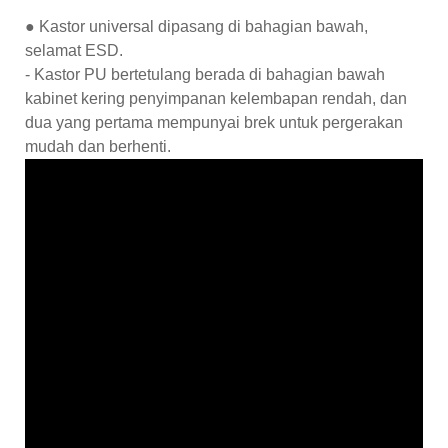
● Kastor universal dipasang di bahagian bawah,
selamat ESD.
- Kastor PU bertetulang berada di bahagian bawah
kabinet kering penyimpanan kelembapan rendah, dan
dua yang pertama mempunyai brek untuk pergerakan
mudah dan berhenti.