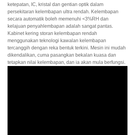
ketepatan, IC, kristal dan gentian optik dalam
persekitaran kelembapan ultra rendah. Kelembapan
secara automatik boleh memenuhi <3%RH dan
kelajuan penyahlembapan adalah sangat pantas.
Kabinet kering storan kelembapan rendah
menggunakan teknologi kawalan kelembapan
tercanggih dengan reka bentuk terkini. Mesin ini mudah
dikendalikan, cuma pasangkan bekalan kuasa dan
tetapkan nilai kelembapan, dan ia akan mula berfungsi.