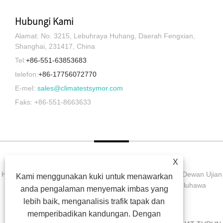
Hubungi Kami
Alamat: No. 3215, Lebuhraya Huhang, Daerah Fengxian,
Shanghai, 231417, China
Tel:
+86-551-63853683
telefon:
+86-17756072770
E-mel:
sales@climatestsymor.com
Faks: +86-551-8663633
X
Hak Cipta © 2022 Symor Instrument Equipment Co., Ltd. Dewan Ujian
Kami menggunakan kuki untuk menawarkan
Alam Sekitar, Kabinet Kering Elektronik, Bilik Ujian Luluhawa
anda pengalaman menyemak imbas yang
Dipercepatkan Hak Cipta Terpelihara.
lebih baik, menganalisis trafik tapak dan
memperibadikan kandungan. Dengan