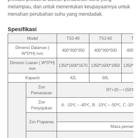
melampau, dan untuk menentukan keupayaannya untuk
menahan perubahan suhu yang mendadak.
Spesifikasi
Model
TS2-40
TS2-60
TS2
Dimensi Dalaman (
400*300*350
400*300*500
400*4
W*D*H) mm
Dimensi Luaran ( W*D*H)
1350*1600*1670
1350*1600*1850
1350*18
mm
Kapasiti
42L
60L
8
Zon
RT+20～+150℃ (at
Pemanasan
Zon
A: -10℃～-40℃, B: -10℃～-50℃, C:-10℃～-
Penyejukan
Zon Prapanas
Masa pemanasa