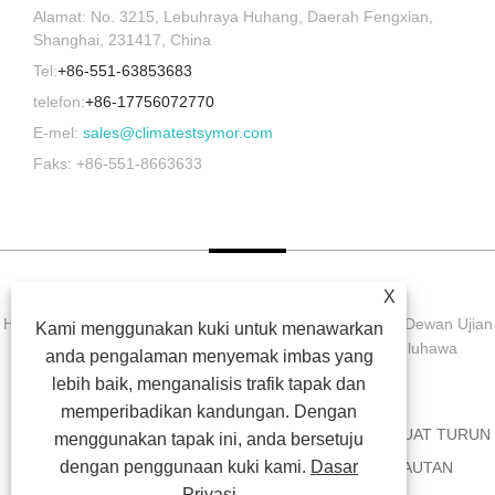
Alamat: No. 3215, Lebuhraya Huhang, Daerah Fengxian,
Shanghai, 231417, China
Tel:
+86-551-63853683
telefon:
+86-17756072770
E-mel:
sales@climatestsymor.com
Faks: +86-551-8663633
X
Hak Cipta © 2022 Symor Instrument Equipment Co., Ltd. Dewan Ujian
Kami menggunakan kuki untuk menawarkan
Alam Sekitar, Kabinet Kering Elektronik, Bilik Ujian Luluhawa
anda pengalaman menyemak imbas yang
Dipercepatkan Hak Cipta Terpelihara.
lebih baik, menganalisis trafik tapak dan
memperibadikan kandungan. Dengan
RUMAH
TENTANG KITA
PRODUK
BERITA
MUAT TURUN
menggunakan tapak ini, anda bersetuju
dengan penggunaan kuki kami.
Dasar
HANTAR PERTANYAAN
HUBUNGI KAMI
PAUTAN
Privasi