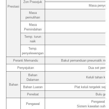
Zon Prasejuk
Masa penyejuk
Prestasi
Masa
pemulihan
Masa
Pemindahan
Temp. turun
naik
Temp.
penyelewengan
Peranti Memandu
Bakul pemanduan pneumatik memb
Penyejukan
Dua set pemam
Bahan
Keluli tahan kar
Dalaman
Bahan
Bahan Luaran
Plat keluli tergelek sej
Penebat
Bulu gent
Pengawal skr
Pengawal
Sistem kawalan suhu