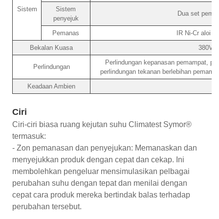
Sistem
Sistem
Dua set pemam
penyejuk
Pemanas
IR Ni-Cr aloi p
Bekalan Kuasa
380V/4
Perlindungan kepanasan pemampat, perl
Perlindungan
perlindungan tekanan berlebihan pemampat
Keadaan Ambien
Ciri
Ciri-ciri biasa ruang kejutan suhu Climatest Symor®
termasuk:
- Zon pemanasan dan penyejukan: Memanaskan dan
menyejukkan produk dengan cepat dan cekap. Ini
membolehkan pengeluar mensimulasikan pelbagai
perubahan suhu dengan tepat dan menilai dengan
cepat cara produk mereka bertindak balas terhadap
perubahan tersebut.