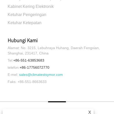
Kabinet Kering Elektronik
Ketuhar Pengeringan
Ketuhar Ketepatan
Hubungi Kami
Alamat: No. 3215, Lebuhraya Huhang, Daerah Fengxian,
Shanghai, 231417, China
Tel:
+86-551-63853683
telefon:
+86-17756072770
E-mel:
sales@climatestsymor.com
Faks: +86-551-8663633
X