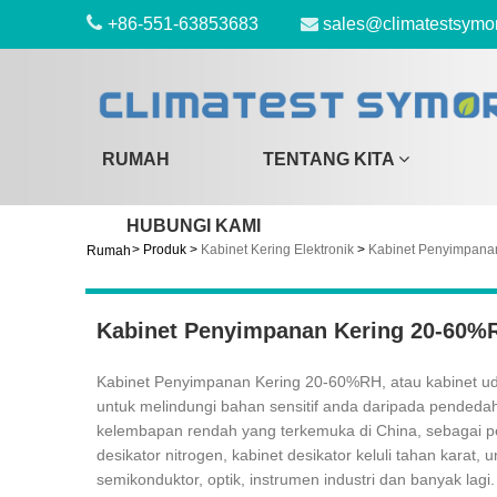
+86-551-63853683
sales@climatestsymo
RUMAH
TENTANG KITA
HUBUNGI KAMI
>
Produk
>
Kabinet Kering Elektronik
>
Kabinet Penyimpana
Rumah
Kabinet Penyimpanan Kering 20-60%
Kabinet Penyimpanan Kering 20-60%RH, atau kabinet ud
untuk melindungi bahan sensitif anda daripada pendeda
kelembapan rendah yang terkemuka di China, sebagai pe
desikator nitrogen, kabinet desikator keluli tahan kara
semikonduktor, optik, instrumen industri dan banyak lagi.