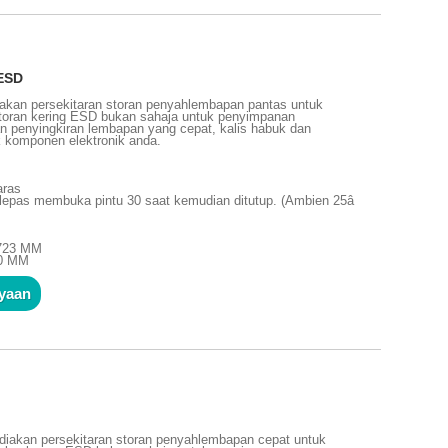
 ESD
akan persekitaran storan penyahlembapan pantas untuk
 storan kering ESD bukan sahaja untuk penyimpanan
gan penyingkiran lembapan yang cepat, kalis habuk dan
uk komponen elektronik anda.
aras
lepas membuka pintu 30 saat kemudian ditutup. (Ambien 25â
1723 MM
10 MM
nyaan
iakan persekitaran storan penyahlembapan cepat untuk