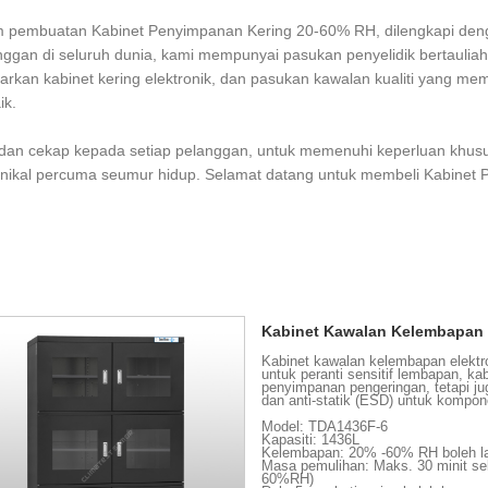
embuatan Kabinet Penyimpanan Kering 20-60% RH, dilengkapi dengan
langgan di seluruh dunia, kami mempunyai pasukan penyelidik bertau
rkan kabinet kering elektronik, dan pasukan kawalan kualiti yang me
ik.
an cekap kepada setiap pelanggan, untuk memenuhi keperluan khusus 
knikal percuma seumur hidup. Selamat datang untuk membeli Kabinet
Kabinet Kawalan Kelembapan 
Kabinet kawalan kelembapan elektr
untuk peranti sensitif lembapan, k
penyimpanan pengeringan, tetapi ju
dan anti-statik (ESD) untuk kompon
Model: TDA1436F-6
Kapasiti: 1436L
Kelembapan: 20% -60% RH boleh l
Masa pemulihan: Maks. 30 minit se
60%RH)