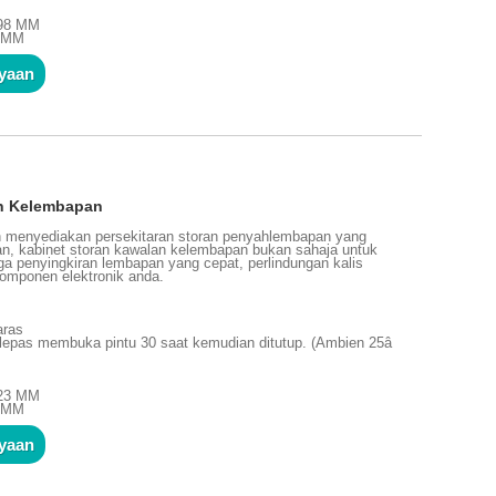
698 MM
0 MM
nyaan
n Kelembapan
n menyediakan persekitaran storan penyahlembapan yang
pan, kabinet storan kawalan kelembapan bukan sahaja untuk
ga penyingkiran lembapan yang cepat, perlindungan kalis
komponen elektronik anda.
aras
lepas membuka pintu 30 saat kemudian ditutup. (Ambien 25â
723 MM
0 MM
nyaan