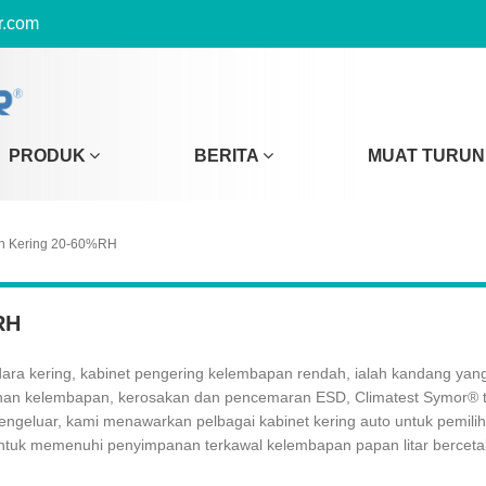
r.com
PRODUK
BERITA
MUAT TURUN
n Kering 20-60%RH
RH
ara kering, kabinet pengering kelembapan rendah, ialah kandang ya
han kelembapan, kerosakan dan pencemaran ESD, Climatest Symor® tel
ngeluar, kami menawarkan pelbagai kabinet kering auto untuk pemilih
t, untuk memenuhi penyimpanan terkawal kelembapan papan litar bercetak