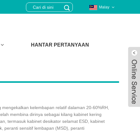
Malay
HANTAR PERTANYAAN
ng mengekalkan kelembapan relatif dalaman 20-60%RH,
ah membina dirinya sebagai kilang kabinet kering
an, termasuk kabinet desikator selamat ESD, kabinet
, peranti sensitif lembapan (MSD), peranti
Live