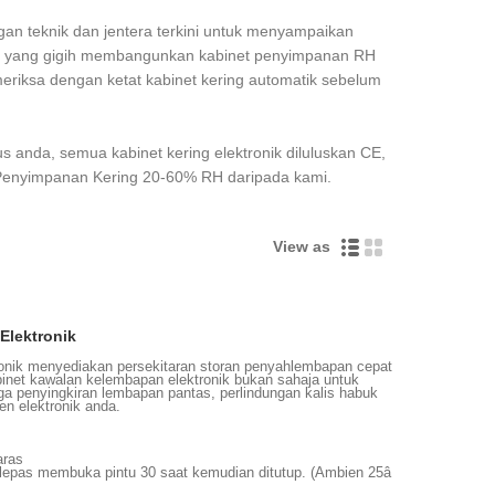
 teknik dan jentera terkini untuk menyampaikan
liah yang gigih membangunkan kabinet penyimpanan RH
meriksa dengan ketat kabinet kering automatik sebelum
anda, semua kabinet kering elektronik diluluskan CE,
 Penyimpanan Kering 20-60% RH daripada kami.
View as
Elektronik
onik menyediakan persekitaran storan penyahlembapan cepat
abinet kawalan kelembapan elektronik bukan sahaja untuk
ga penyingkiran lembapan pantas, perlindungan kalis habuk
en elektronik anda.
aras
lepas membuka pintu 30 saat kemudian ditutup. (Ambien 25â