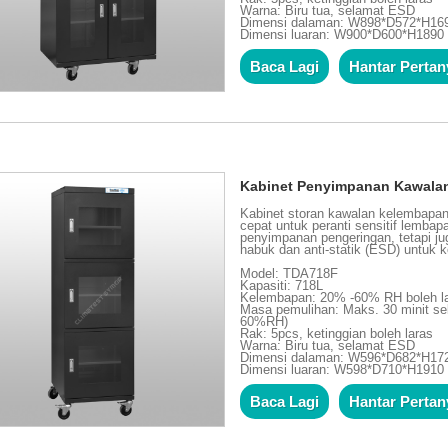
Warna: Biru tua, selamat ESD
Dimensi dalaman: W898*D572*H1
Dimensi luaran: W900*D600*H189
Baca Lagi
Hantar Perta
Kabinet Penyimpanan Kawala
Kabinet storan kawalan kelembapa
cepat untuk peranti sensitif lemba
penyimpanan pengeringan, tetapi ju
habuk dan anti-statik (ESD) untuk 
Model: TDA718F
Kapasiti: 718L
Kelembapan: 20% -60% RH boleh l
Masa pemulihan: Maks. 30 minit se
60%RH)
Rak: 5pcs, ketinggian boleh laras
Warna: Biru tua, selamat ESD
Dimensi dalaman: W596*D682*H1
Dimensi luaran: W598*D710*H191
Baca Lagi
Hantar Perta