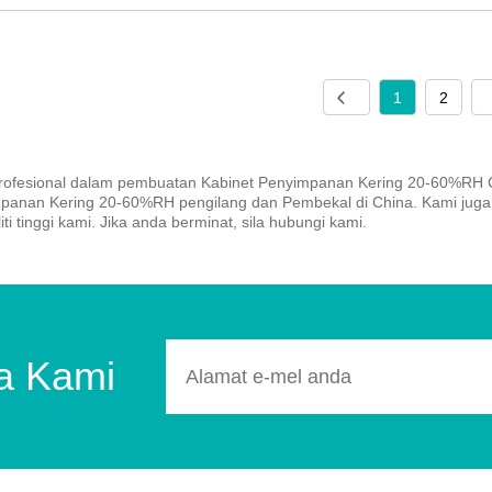
1
2
rofesional dalam pembuatan Kabinet Penyimpanan Kering 20-60%RH Cli
panan Kering 20-60%RH pengilang dan Pembekal di China. Kami juga
iti tinggi kami. Jika anda berminat, sila hubungi kami.
ta Kami