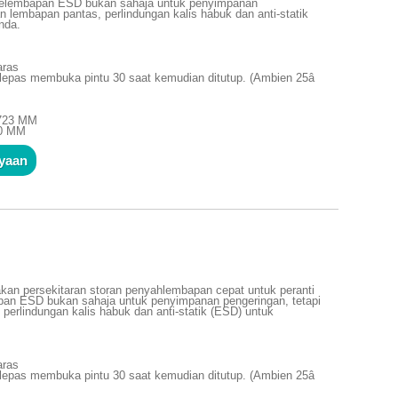
t kelembapan ESD bukan sahaja untuk penyimpanan
an lembapan pantas, perlindungan kalis habuk dan anti-statik
nda.
aras
lepas membuka pintu 30 saat kemudian ditutup. (Ambien 25â
1723 MM
10 MM
nyaan
an persekitaran storan penyahlembapan cepat untuk peranti
apan ESD bukan sahaja untuk penyimpanan pengeringan, tetapi
perlindungan kalis habuk dan anti-statik (ESD) untuk
aras
lepas membuka pintu 30 saat kemudian ditutup. (Ambien 25â