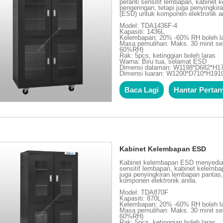
peranti sensitif lembapan, kabine
pengeringan, tetapi juga penyingkir
(ESD) untuk komponen elektronik a
Model: TDA1436F-4
Kapasiti: 1436L
Kelembapan: 20% -60% RH boleh l
Masa pemulihan: Maks. 30 minit se
60%RH)
Rak: 5pcs, ketinggian boleh laras
Warna: Biru tua, selamat ESD
Dimensi dalaman: W1198*D682*H
Dimensi luaran: W1200*D710*H19
Baca Lagi
Hantar Perta
Kabinet Kelembapan ESD
Kabinet kelembapan ESD menyediak
sensitif lembapan, kabinet kelemb
juga penyingkiran lembapan pantas, 
komponen elektronik anda.
Model: TDA870F
Kapasiti: 870L
Kelembapan: 20% -60% RH boleh l
Masa pemulihan: Maks. 30 minit se
60%RH)
Rak: 5pcs, ketinggian boleh laras