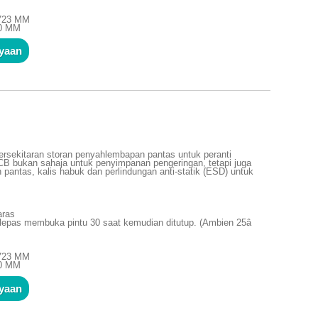
1723 MM
10 MM
nyaan
rsekitaran storan penyahlembapan pantas untuk peranti
PCB bukan sahaja untuk penyimpanan pengeringan, tetapi juga
 pantas, kalis habuk dan perlindungan anti-statik (ESD) untuk
aras
lepas membuka pintu 30 saat kemudian ditutup. (Ambien 25â
1723 MM
10 MM
nyaan