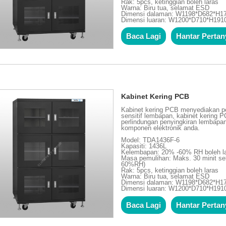
Rak: 5pcs, ketinggian boleh laras
Warna: Biru tua, selamat ESD
Dimensi dalaman: W1198*D682*H
Dimensi luaran: W1200*D710*H19
Baca Lagi
Hantar Perta
Kabinet Kering PCB
Kabinet kering PCB menyediakan pe
sensitif lembapan, kabinet kering 
perlindungan penyingkiran lembapan
komponen elektronik anda.
Model: TDA1436F-6
Kapasiti: 1436L
Kelembapan: 20% -60% RH boleh l
Masa pemulihan: Maks. 30 minit se
60%RH)
Rak: 5pcs, ketinggian boleh laras
Warna: Biru tua, selamat ESD
Dimensi dalaman: W1198*D682*H
Dimensi luaran: W1200*D710*H19
Baca Lagi
Hantar Perta