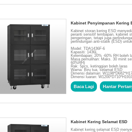
Kabinet Penyimpanan Kering
Kabinet storan kering ESD menyedi
peranti sensitif lembapan, kabinet
pengeringan, tetapi juga perlindun
perlindungan anti-statik (ESD) unt
Model: TDA1436F-6
Kapasiti: 1436L
Kelembapan: 20% -60% RH boleh l
Masa pemulihan: Maks. 30 minit se
60%RH)
Rak: 5pcs, ketinggian boleh laras
Warna: Biru tua, selamat ESD
Dimensi dalaman: W1198*D682*H
Dimensi luaran: W1200*D710*H19
Baca Lagi
Hantar Perta
Kabinet Kering Selamat ESD
Kabinet kering selamat ESD menyed