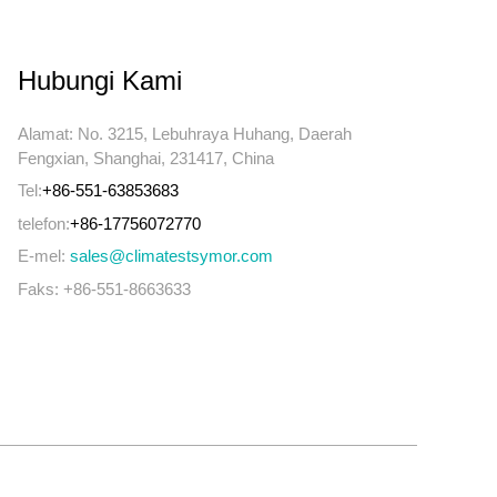
Hubungi Kami
Alamat: No. 3215, Lebuhraya Huhang, Daerah
Fengxian, Shanghai, 231417, China
Tel:
+86-551-63853683
telefon:
+86-17756072770
E-mel:
sales@climatestsymor.com
Faks: +86-551-8663633