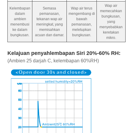
Wap air
Kelembapan
Semasa
Wap air terus
memecahkan
dalam
pemanasan,
mengembang di
bungkusan,
ambien
tekanan wap air
bawah
yang
menembusi
meningkat, yang
pemanasan,
menyebabkan
ke dalam
memisahkan
meletupkan
keretakan
bungkusan.
acuan dan damar.
bungkusan.
mikro.
Kelajuan penyahlembapan Siri 20%-60% RH:
(Ambien 25 darjah C, kelembapan 60%RH)