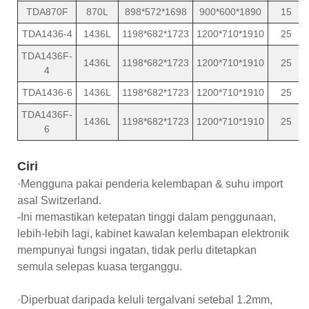
TDA870F
870L
898*572*1698
900*600*1890
15
TDA1436-4
1436L
1198*682*1723
1200*710*1910
25
TDA1436F-
1436L
1198*682*1723
1200*710*1910
25
4
TDA1436-6
1436L
1198*682*1723
1200*710*1910
25
TDA1436F-
1436L
1198*682*1723
1200*710*1910
25
6
Ciri
·Mengguna pakai penderia kelembapan & suhu import
asal Switzerland.
-Ini memastikan ketepatan tinggi dalam penggunaan,
lebih-lebih lagi, kabinet kawalan kelembapan elektronik
mempunyai fungsi ingatan, tidak perlu ditetapkan
semula selepas kuasa terganggu.
·Diperbuat daripada keluli tergalvani setebal 1.2mm,