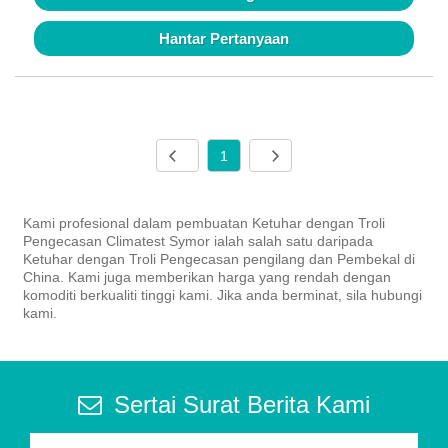
Hantar Pertanyaan
1
Kami profesional dalam pembuatan Ketuhar dengan Troli
Pengecasan Climatest Symor ialah salah satu daripada
Ketuhar dengan Troli Pengecasan pengilang dan Pembekal di
China. Kami juga memberikan harga yang rendah dengan
komoditi berkualiti tinggi kami. Jika anda berminat, sila hubungi
kami.
Sertai Surat Berita Kami