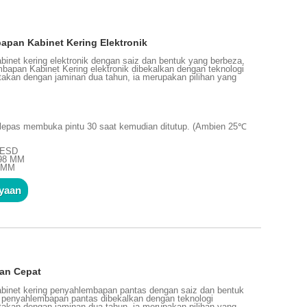
pan Kabinet Kering Elektronik
inet kering elektronik dengan saiz dan bentuk yang berbeza,
apan Kabinet Kering elektronik dibekalkan dengan teknologi
takan dengan jaminan dua tahun, ia merupakan pilihan yang
elepas membuka pintu 30 saat kemudian ditutup. (Ambien 25℃
n ESD
698 MM
0 MM
nyaan
an Cepat
binet kering penyahlembapan pantas dengan saiz dan bentuk
g penyahlembapan pantas dibekalkan dengan teknologi
takan dengan jaminan dua tahun, ia merupakan pilihan yang