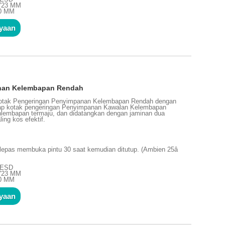
1723 MM
10 MM
nyaan
nan Kelembapan Rendah
otak Pengeringan Penyimpanan Kelembapan Rendah dengan
tiap kotak pengeringan Penyimpanan Kawalan Kelembapan
hlembapan termaju, dan didatangkan dengan jaminan dua
ing kos efektif.
lepas membuka pintu 30 saat kemudian ditutup. (Ambien 25â
n ESD
1723 MM
10 MM
nyaan