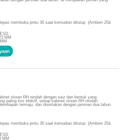
lepas membuka pintu 30 saat kemudian ditutup. (Ambien 25â
n ESD
723 MM
0 MM
nyaan
binet storan RH rendah dengan saiz dan bentuk yang
g paling kos efektif, setiap kabinet storan RH rendah
hlembapan termaju, dan disertakan dengan jaminan dua tahun.
lepas membuka pintu 30 saat kemudian ditutup. (Ambien 25â
n ESD
48 MM