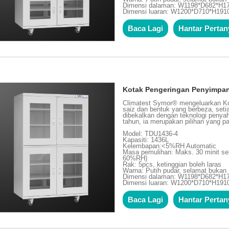
Dimensi dalaman: W1198*D682*H
Dimensi luaran: W1200*D710*H19
Baca Lagi
Hantar Perta
Kotak Pengeringan Penyimpa
Climatest Symor® mengeluarkan K
saiz dan bentuk yang berbeza, se
dibekalkan dengan teknologi penya
tahun, ia merupakan pilihan yang pal
Model: TDU1436-4
Kapasiti: 1436L
Kelembapan:<5%RH Automatic
Masa pemulihan: Maks. 30 minit se
60%RH)
Rak: 5pcs, ketinggian boleh laras
Warna: Putih pudar, selamat buka
Dimensi dalaman: W1198*D682*H
Dimensi luaran: W1200*D710*H19
Baca Lagi
Hantar Perta