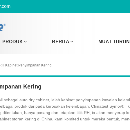
r.com
PRODUK
BERITA
MUAT TURUN
RH Kabinet Penyimpanan Kering
impanan Kering
li sebagai auto dry cabinet, ialah kabinet penyimpanan kawalan kele
bagai produk daripada kerosakan kelembapan, Climatest Symor® ; k
ditentukan, hanya pasang dan tetapkan titik RH, ia akan menyerap k
abinet storan kering di China, kami komited untuk mereka bentuk, me