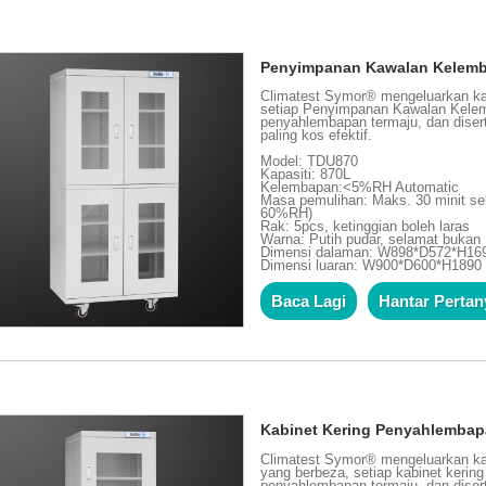
Penyimpanan Kawalan Kelemba
Climatest Symor® mengeluarkan kab
setiap Penyimpanan Kawalan Kelemb
penyahlembapan termaju, dan diser
paling kos efektif.
Model: TDU870
Kapasiti: 870L
Kelembapan:<5%RH Automatic
Masa pemulihan: Maks. 30 minit s
60%RH)
Rak: 5pcs, ketinggian boleh laras
Warna: Putih pudar, selamat buka
Dimensi dalaman: W898*D572*H1
Dimensi luaran: W900*D600*H189
Baca Lagi
Hantar Perta
Kabinet Kering Penyahlembap
Climatest Symor® mengeluarkan ka
yang berbeza, setiap kabinet kerin
penyahlembapan termaju, dan diser