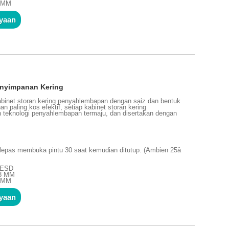
0 MM
nyaan
nyimpanan Kering
binet storan kering penyahlembapan dengan saiz dan bentuk
n paling kos efektif, setiap kabinet storan kering
 teknologi penyahlembapan termaju, dan disertakan dengan
lepas membuka pintu 30 saat kemudian ditutup. (Ambien 25â
n ESD
48 MM
0 MM
nyaan