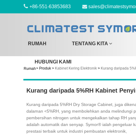
+86-551-63853683
sales@climatestsymo
RUMAH
TENTANG KITA
HUBUNGI KAMI
>
Produk
>
Kabinet Kering Elektronik
>
Kurang daripada 5%
Rumah
Kurang daripada 5%RH Kabinet Peny
Kurang daripada 5%RH Dry Storage Cabinet, juga dikena
dalaman <5%RH, yang membolehkan anda melindungi pel
pembersihan nitrogen untuk mengekalkan tahap RH yang 
adalah automatik dan senyap. Symor® ialah pengeluar k
prestasi terbaik untuk industri pembuatan elektronik,