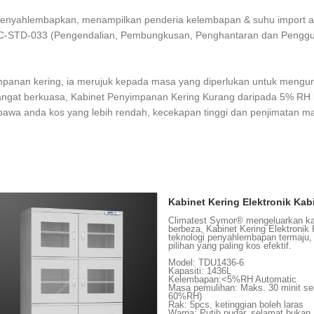
 menyahlembapkan, menampilkan penderia kelembapan & suhu import asal
EC-STD-033 (Pengendalian, Pembungkusan, Penghantaran dan Penggun
mpanan kering, ia merujuk kepada masa yang diperlukan untuk mengura
sangat berkuasa, Kabinet Penyimpanan Kering Kurang daripada 5% RH bo
wa anda kos yang lebih rendah, kecekapan tinggi dan penjimatan ma
Kabinet Kering Elektronik K
Climatest Symor® mengeluarkan ka
berbeza, Kabinet Kering Elektron
teknologi penyahlembapan termaju,
pilihan yang paling kos efektif.
Model: TDU1436-6
Kapasiti: 1436L
Kelembapan:<5%RH Automatic
Masa pemulihan: Maks. 30 minit se
60%RH)
Rak: 5pcs, ketinggian boleh laras
Warna: Putih pudar, selamat buka