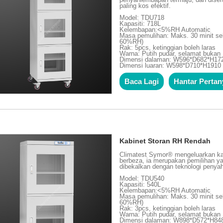
paling kos efektif.
Model: TDU718
Kapasiti: 718L
Kelembapan:<5%RH Automatic
Masa pemulihan: Maks. 30 minit se
60%RH)
Rak: 5pcs, ketinggian boleh laras
Warna: Putih pudar, selamat buka
Dimensi dalaman: W596*D682*H1
Dimensi luaran: W598*D710*H191
Baca Lagi
Hantar Perta
Kabinet Storan RH Rendah
Climatest Symor® mengeluarkan ka
berbeza, ia merupakan pemilihan yan
dibekalkan dengan teknologi penya
Model: TDU540
Kapasiti: 540L
Kelembapan:<5%RH Automatic
Masa pemulihan: Maks. 30 minit se
60%RH)
Rak: 3pcs, ketinggian boleh laras
Warna: Putih pudar, selamat buka
Dimensi dalaman: W898*D572*H8