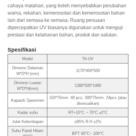
cahaya matahari, yang boleh menyebabkan perubahan
warna, rekahan, kemerosotan dan kemerosotan bahan
lain dari semasa ke semasa. Ruang penuaan
dipercepatkan UV biasanya digunakan untuk menguji
prestasi dan ketahanan bahan, produk dan salutan.
Spesifikasi
Model
TA-UV
Dimensi Dalaman
1170*450*500
W*D*H (mm)
Dimensi Luaran
1380*500*1480
W*D*H(mm)
150*75mm: 48 pcs; 300*75mm: 24pcs (atau
Kapasiti Spesimen
disesuaikan)
Kadar suhu
RT+10°C ~ 70°C ±2°C
Julat Kelembapan
≥95% R.H ±2%
Suhu Panel Hitam
BPT 60°C~ 100°C