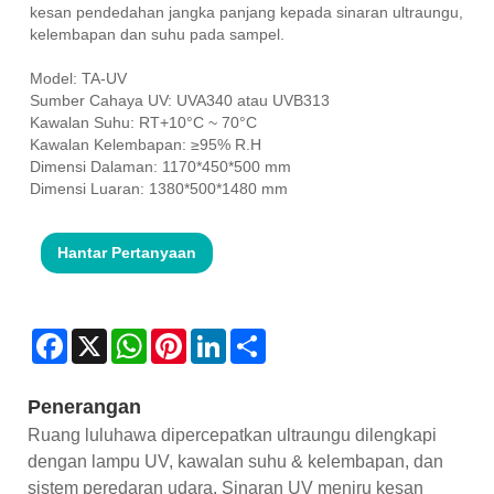
kesan pendedahan jangka panjang kepada sinaran ultraungu,
kelembapan dan suhu pada sampel.
Model: TA-UV
Sumber Cahaya UV: UVA340 atau UVB313
Kawalan Suhu: RT+10°C ~ 70°C
Kawalan Kelembapan: ≥95% R.H
Dimensi Dalaman: 1170*450*500 mm
Dimensi Luaran: 1380*500*1480 mm
Hantar Pertanyaan
Facebook
X
WhatsApp
Pinterest
LinkedIn
Share
Penerangan
Ruang luluhawa dipercepatkan ultraungu dilengkapi
dengan lampu UV, kawalan suhu & kelembapan, dan
sistem peredaran udara. Sinaran UV meniru kesan