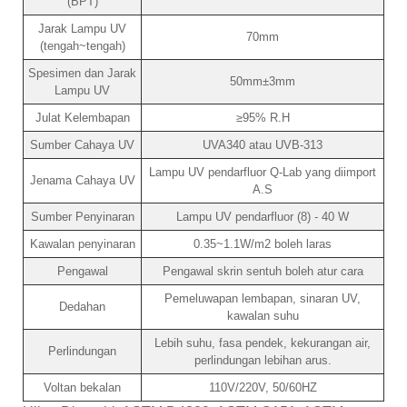
(BPT)
Jarak Lampu UV
70mm
(tengah~tengah)
Spesimen dan Jarak
50mm±3mm
Lampu UV
Julat Kelembapan
≥95% R.H
Sumber Cahaya UV
UVA340 atau UVB-313
Lampu UV pendarfluor Q-Lab yang diimport
Jenama Cahaya UV
A.S
Sumber Penyinaran
Lampu UV pendarfluor (8) - 40 W
Kawalan penyinaran
0.35~1.1W/m2 boleh laras
Pengawal
Pengawal skrin sentuh boleh atur cara
Pemeluwapan lembapan, sinaran UV,
Dedahan
kawalan suhu
Lebih suhu, fasa pendek, kekurangan air,
Perlindungan
perlindungan lebihan arus.
Voltan bekalan
110V/220V, 50/60HZ