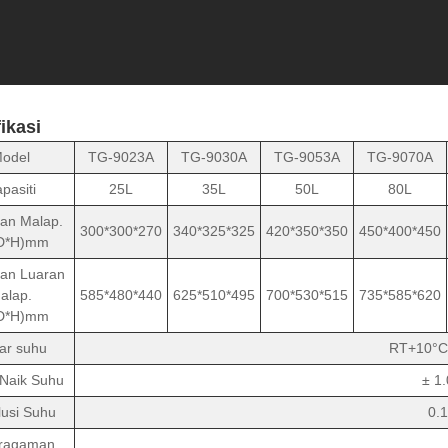
ikasi
odel
TG-9023A
TG-9030A
TG-9053A
TG-9070A
pasiti
25L
35L
50L
80L
an Malap.
300*300*270
340*325*325
420*350*350
450*400*450
D*H)mm
an Luaran
alap.
585*480*440
625*510*495
700*530*515
735*585*620
D*H)mm
ar suhu
RT+10°C
Naik Suhu
± 1
usi Suhu
0.
ragaman