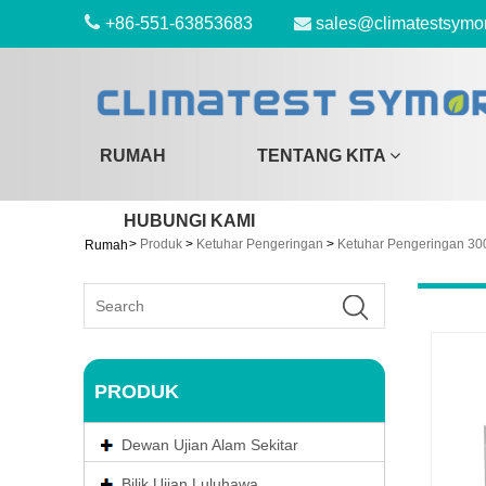
+86-551-63853683
sales@climatestsymo
RUMAH
TENTANG KITA
HUBUNGI KAMI
>
Produk
>
Ketuhar Pengeringan
>
Ketuhar Pengeringan 30
Rumah
PRODUK
Dewan Ujian Alam Sekitar
Bilik Ujian Luluhawa