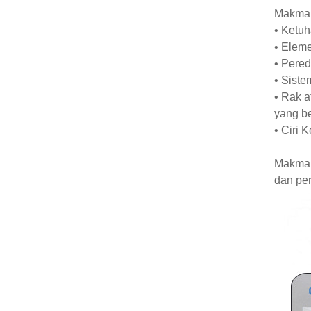
Makmal 
• Ketuh
• Eleme
• Pere
• Sist
• Rak a
yang b
• Ciri 
Makmal
dan per