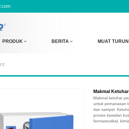
r.com
PRODUK
BERITA
MUAT TURUN
0°C
Makmal Ketuha
Makmal ketuhar pem
untuk pemanasan t
dan sampel. Ketuhar
proses kawalan kua
farmaseutikal, kimi