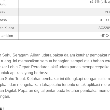
±2.5% (titik
Suhu
rak
2P
Masa
0~ 99
an Kuasa
AC220
 ambien
+5°C~
n Suhu Seragam: Aliran udara paksa dalam ketuhar pembakar 
h ruang. Ini memastikan semua bahagian sampel atau bahan t
kar Lebih Cepat: Peredaran aktif udara panas mempercepatka
untuk aplikasi yang berbeza.
an Suhu Tepat: Ketuhar pembakar ini dilengkapi dengan sist
kan dan mengekalkan tahap suhu tertentu untuk aplikasi mere
an Digital: Paparan digital pintar pada ketuhar pembakar m
ingan.
ur