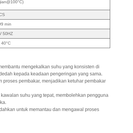
 ujian@100°C)
CS
99 min
V 50HZ
 40°C
membantu mengekalkan suhu yang konsisten di
erdedah kepada keadaan pengeringan yang sama.
n proses pembakar, menjadikan ketuhar pembakar
em kawalan suhu yang tepat, membolehkan pengguna
ka.
emudahkan untuk memantau dan mengawal proses