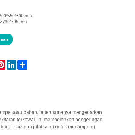
 600*550*600 mm
85*730*795 mm
yaan
atsApp
Pinterest
LinkedIn
Share
mpel atau bahan, ia terutamanya mengedarkan
kitaran terkawal, ini membolehkan pengeringan
bagai saiz dan julat suhu untuk menampung