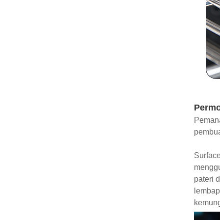
Perm
Pemana
pembuat
Surface
menggun
pateri
lembap
kemung