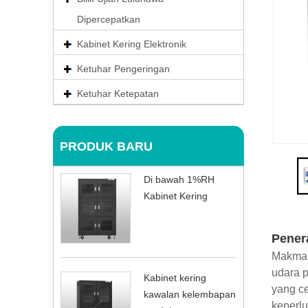
Dipercepatkan
Kabinet Kering Elektronik
Ketuhar Pengeringan
Ketuhar Ketepatan
PRODUK BARU
Di bawah 1%RH
Kabinet Kering
Pener
Makmal
udara 
Kabinet kering
yang c
kawalan kelembapan
keperlu