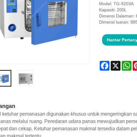
Model: TG-9203A
Kapasiti: 200L
Dimensi Dalaman:
Dimensi luaran: 8
Hantar Pertan
Facebook
X
Wh
angan
 ketuhar pemanasan digunakan khusus untuk mengeringkan sa
panas melalui ruang. Peredaran udara panas mewujudkan perse
epat dan cekap. Ketuhar pemanasan makmal tersedia dalam pel
an makmal tertentu.