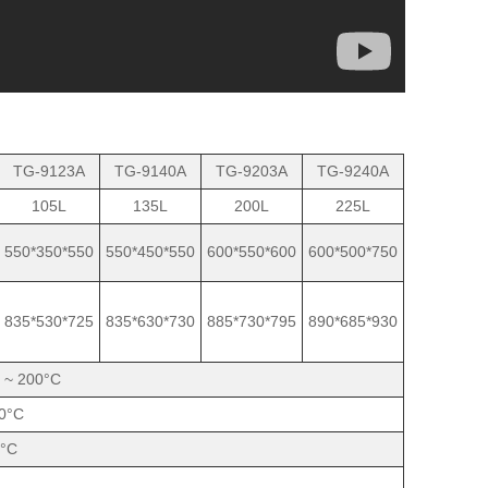
TG-9123A
TG-9140A
TG-9203A
TG-9240A
105L
135L
200L
225L
550*350*550
550*450*550
600*550*600
600*500*750
835*530*725
835*630*730
885*730*795
890*685*930
 ~ 200°C
.0°C
1°C