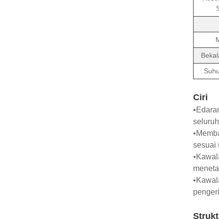
Bekal
Suhu
Ciri
•Edara
seluru
•Memba
sesuai 
•Kawal
menetap
•Kawal
penger
Strukt