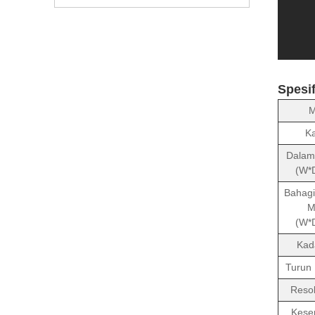
Spesif
M
Ka
Dalam
(W*
Bahagi
M
(W*
Kad
Turun 
Resol
Kese