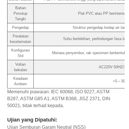
Bahan
Penutup
Plat PVC atau PP berintensiti 
Tangki
Pengedap
Struktur pengedap kedap air tan
Peralatan
Suhu berlebihan, perlindungan fasa lala
keselamatan
Konfigurasi
Menara penyembur, rak spesimen berbentuk V,
Std
Voltan
AC220V·50HZ/38
bekalan
Keadaan
+5～30℃
Ambien
Memenuhi piawaian: IEC 60068, ISO 9227, ASTM
B287, ASTM G85 A1, ASTM B368, JISZ 2371, DIN
50021, tidak terhad kepada.
Ujian yang Dipatuhi:
Ujian Semburan Garam Neutral (NSS)