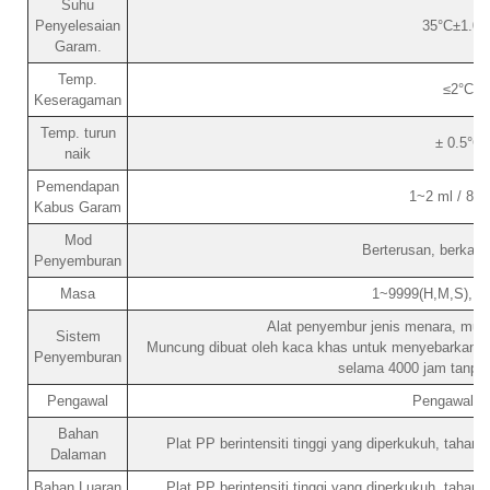
Suhu
Penyelesaian
35°C±1.0°
Garam.
Temp.
≤2°C
Keseragaman
Temp. turun
± 0.5°C
naik
Pemendapan
1~2 ml / 80
Kabus Garam
Mod
Berterusan, berkala (
Penyemburan
Masa
1~9999(H,M,S), bo
Alat penyembur jenis menara, mun
Sistem
Muncung dibuat oleh kaca khas untuk menyebarkan k
Penyemburan
selama 4000 jam tanpa 
Pengawal
Pengawal L
Bahan
Plat PP berintensiti tinggi yang diperkukuh, tahan
Dalaman
Bahan Luaran
Plat PP berintensiti tinggi yang diperkukuh, tahan