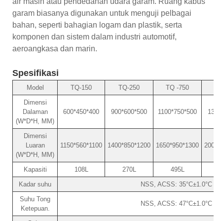
air masin atau pendedahan udara garam. Ruang kabus
garam biasanya digunakan untuk menguji pelbagai
bahan, seperti bahagian logam dan plastik, serta
komponen dan sistem dalam industri automotif,
aeroangkasa dan marin.
Spesifikasi
Model
TQ-150
TQ-250
TQ -750
T
Dimensi
Dalaman
600*450*400
900*600*500
1100*750*500
1300
(W*D*H, MM)
Dimensi
Luaran
1150*560*1100
1400*850*1200
1650*950*1300
2000*
(W*D*H, MM)
Kapasiti
108L
270L
495L
Kadar suhu
NSS, ACSS: 35°C±1.0°C / 
Suhu Tong
NSS, ACSS: 47°C±1.0°C / 
Ketepuan.