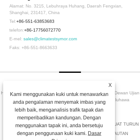
Alamat: No. 3215, Lebuhraya Huhang, Daerah Fengxian,
Shanghai, 231417, China
Tel:
+86-551-63853683
telefon:
+86-17756072770
E-mel:
sales@climatestsymor.com
Faks: +86-551-8663633
X
Hak Cipta © 2022 Symor Instrument Equipment Co., Ltd. Dewan Ujian
Kami menggunakan kuki untuk menawarkan
Alam Sekitar, Kabinet Kering Elektronik, Bilik Ujian Luluhawa
anda pengalaman menyemak imbas yang
Dipercepatkan Hak Cipta Terpelihara.
lebih baik, menganalisis trafik tapak dan
memperibadikan kandungan. Dengan
RUMAH
TENTANG KITA
PRODUK
BERITA
MUAT TURUN
menggunakan tapak ini, anda bersetuju
dengan penggunaan kuki kami.
Dasar
HANTAR PERTANYAAN
HUBUNGI KAMI
PAUTAN