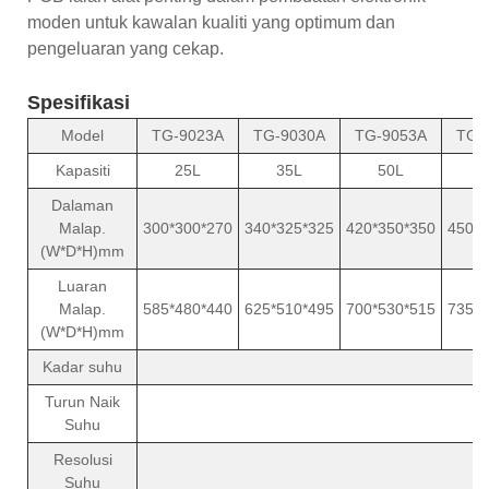
moden untuk kawalan kualiti yang optimum dan
pengeluaran yang cekap.
Spesifikasi
Model
TG-9023A
TG-9030A
TG-9053A
TG-
Kapasiti
25L
35L
50L
8
Dalaman
Malap.
300*300*270
340*325*325
420*350*350
450*4
(W*D*H)mm
Luaran
Malap.
585*480*440
625*510*495
700*530*515
735*5
(W*D*H)mm
Kadar suhu
R
Turun Naik
Suhu
Resolusi
Suhu