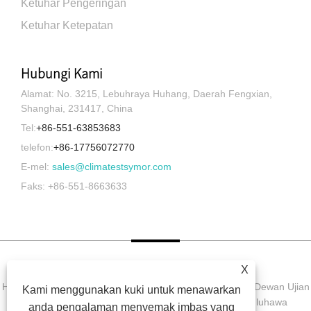
Ketuhar Pengeringan
Ketuhar Ketepatan
Hubungi Kami
Alamat: No. 3215, Lebuhraya Huhang, Daerah Fengxian,
Shanghai, 231417, China
Tel:
+86-551-63853683
telefon:
+86-17756072770
E-mel:
sales@climatestsymor.com
Faks: +86-551-8663633
X
Hak Cipta © 2022 Symor Instrument Equipment Co., Ltd. Dewan Ujian
Kami menggunakan kuki untuk menawarkan
Alam Sekitar, Kabinet Kering Elektronik, Bilik Ujian Luluhawa
anda pengalaman menyemak imbas yang