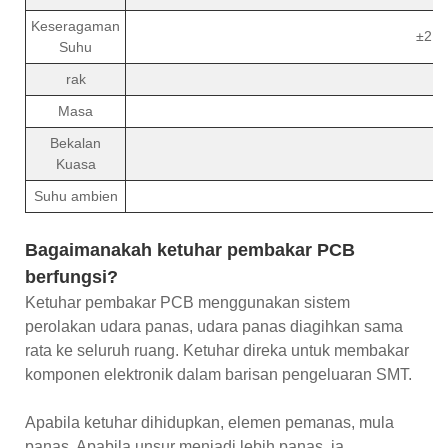
Keseragaman
±2.5
Suhu
rak
Masa
Bekalan
Kuasa
Suhu ambien
Bagaimanakah ketuhar pembakar PCB
berfungsi?
Ketuhar pembakar PCB menggunakan sistem
perolakan udara panas, udara panas diagihkan sama
rata ke seluruh ruang. Ketuhar direka untuk membakar
komponen elektronik dalam barisan pengeluaran SMT.
Apabila ketuhar dihidupkan, elemen pemanas, mula
panas. Apabila unsur menjadi lebih panas, ia