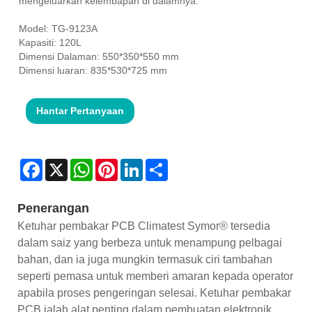
mengeluarkan kelembapan di dalamnya.
Model: TG-9123A
Kapasiti: 120L
Dimensi Dalaman: 550*350*550 mm
Dimensi luaran: 835*530*725 mm
Hantar Pertanyaan
Facebook
X
WhatsApp
Pinterest
LinkedIn
Share
Penerangan
Ketuhar pembakar PCB Climatest Symor® tersedia
dalam saiz yang berbeza untuk menampung pelbagai
bahan, dan ia juga mungkin termasuk ciri tambahan
seperti pemasa untuk memberi amaran kepada operator
apabila proses pengeringan selesai. Ketuhar pembakar
PCB ialah alat penting dalam pembuatan elektronik