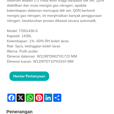
dalaman adalah 1-2 mata lebih tinggi daripada titik set, QDN
diaktifkan dan mula mengisi gas nitrogen, apabila
kelembapan dalaman mencapai titik set, QDN berhenti
mengisi gas nitrogen, ini menjimatkan banyak penggunaan
nitrogen, keseluruhan proses dikawal secara automatik.
Model: TDN1436-6
Kapasiti: 1436L
Kelembapan: 1% -60% RH boleh laras
Rak: 5pcs, ketinggian boleh laras
Warna: Putih pudar
Dimensi dalaman: W1198*D682*H1723 MM
Dimensi luaran: W1200*D710*H1910 MM
Hantar Pertanyaan
Facebook
X
WhatsApp
Pinterest
LinkedIn
Share
Penerangan