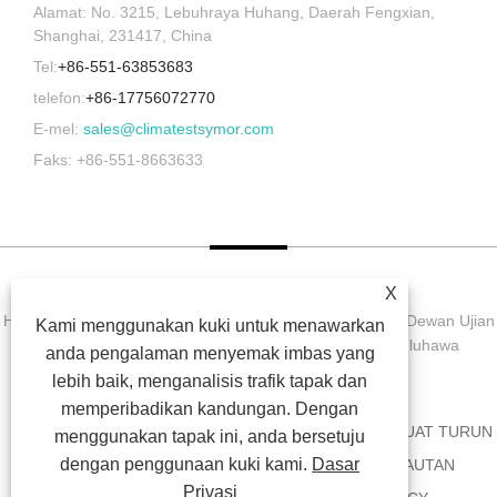
Alamat: No. 3215, Lebuhraya Huhang, Daerah Fengxian,
Shanghai, 231417, China
Tel:
+86-551-63853683
telefon:
+86-17756072770
E-mel:
sales@climatestsymor.com
Faks: +86-551-8663633
X
Hak Cipta © 2022 Symor Instrument Equipment Co., Ltd. Dewan Ujian
Kami menggunakan kuki untuk menawarkan
Alam Sekitar, Kabinet Kering Elektronik, Bilik Ujian Luluhawa
anda pengalaman menyemak imbas yang
Dipercepatkan Hak Cipta Terpelihara.
lebih baik, menganalisis trafik tapak dan
memperibadikan kandungan. Dengan
RUMAH
TENTANG KITA
PRODUK
BERITA
MUAT TURUN
menggunakan tapak ini, anda bersetuju
dengan penggunaan kuki kami.
Dasar
HANTAR PERTANYAAN
HUBUNGI KAMI
PAUTAN
Privasi