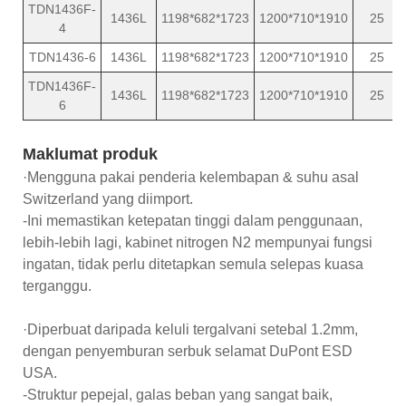
TDN1436F-
1436L
1198*682*1723
1200*710*1910
25
4
TDN1436-6
1436L
1198*682*1723
1200*710*1910
25
TDN1436F-
1436L
1198*682*1723
1200*710*1910
25
6
Maklumat produk
·Mengguna pakai penderia kelembapan & suhu asal
Switzerland yang diimport.
-Ini memastikan ketepatan tinggi dalam penggunaan,
lebih-lebih lagi, kabinet nitrogen N2 mempunyai fungsi
ingatan, tidak perlu ditetapkan semula selepas kuasa
terganggu.
·Diperbuat daripada keluli tergalvani setebal 1.2mm,
dengan penyemburan serbuk selamat DuPont ESD
USA.
-Struktur pepejal, galas beban yang sangat baik,