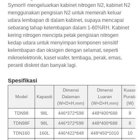
Symor® mengeluarkan kabinet nitrogen N2, kabinet N2
menggunakan pengisian N2 untuk memerah keluar
udara lembapan di dalam kabinet, supaya mencapai
sebarang tahap kelembapan dalam 1-60%RH. Kabinet
kering nitrogen mencipta petak pengisian nitrogen
kedap udara untuk menyimpan komponen sensitif
kelembapan dan oksigen dengan selamat, seperti
mikroelektronik, kaset wafer, tembaga, perak, emas,
peranti diskret dan banyak lagi.
Spesifikasi
Dimensi
Dimensi
Kuasa
Model
Kapasiti
Dalaman
Luaran
Purata
(W×D×H,mm)
(W×D×H,mm)
(W)
TDN98
98L
446*372*598
448*400*688
8
TDN98F
98L
446*372*598
448*400*688
8
TDN160
160L
446*422*848
448*450*1010
10