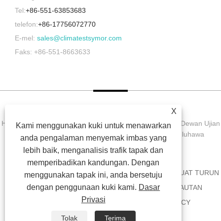
Tel:
+86-551-63853683
telefon:
+86-17756072770
E-mel:
sales@climatestsymor.com
Faks: +86-551-8663633
X
Hak Cipta © 2022 Symor Instrument Equipment Co., Ltd. Dewan Ujian
Kami menggunakan kuki untuk menawarkan
Alam Sekitar, Kabinet Kering Elektronik, Bilik Ujian Luluhawa
anda pengalaman menyemak imbas yang
Dipercepatkan Hak Cipta Terpelihara.
lebih baik, menganalisis trafik tapak dan
memperibadikan kandungan. Dengan
RUMAH
TENTANG KITA
PRODUK
BERITA
MUAT TURUN
menggunakan tapak ini, anda bersetuju
dengan penggunaan kuki kami.
Dasar
HANTAR PERTANYAAN
HUBUNGI KAMI
PAUTAN
Privasi
SITEMAP
RSS
XML
PRIVACY POLICY
Tolak
Terima