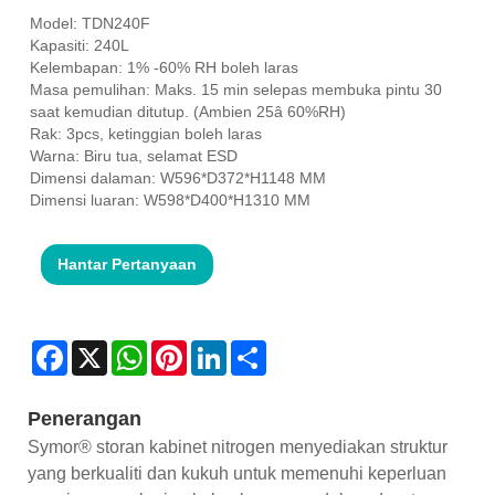
Model: TDN240F
Kapasiti: 240L
Kelembapan: 1% -60% RH boleh laras
Masa pemulihan: Maks. 15 min selepas membuka pintu 30
saat kemudian ditutup. (Ambien 25â 60%RH)
Rak: 3pcs, ketinggian boleh laras
Warna: Biru tua, selamat ESD
Dimensi dalaman: W596*D372*H1148 MM
Dimensi luaran: W598*D400*H1310 MM
Hantar Pertanyaan
Facebook
X
WhatsApp
Pinterest
LinkedIn
Share
Penerangan
Symor® storan kabinet nitrogen menyediakan struktur
yang berkualiti dan kukuh untuk memenuhi keperluan