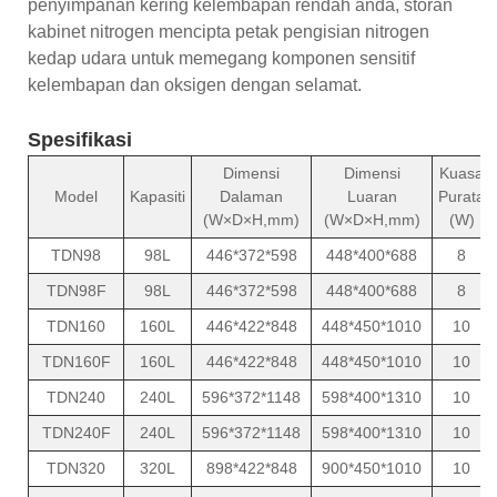
penyimpanan kering kelembapan rendah anda, storan
kabinet nitrogen mencipta petak pengisian nitrogen
kedap udara untuk memegang komponen sensitif
kelembapan dan oksigen dengan selamat.
Spesifikasi
Dimensi
Dimensi
Kuasa
Model
Kapasiti
Dalaman
Luaran
Purata
(W×D×H,mm)
(W×D×H,mm)
(W)
TDN98
98L
446*372*598
448*400*688
8
TDN98F
98L
446*372*598
448*400*688
8
TDN160
160L
446*422*848
448*450*1010
10
TDN160F
160L
446*422*848
448*450*1010
10
TDN240
240L
596*372*1148
598*400*1310
10
TDN240F
240L
596*372*1148
598*400*1310
10
TDN320
320L
898*422*848
900*450*1010
10