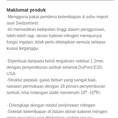
Maklumat produk
·Mengguna pakai penderia kelembapan & suhu import
asal Switzerland.
-Ini memastikan ketepatan tinggi dalam penggunaan,
lebih-lebih lagi, storan kabinet nitrogen mempunyai
fungsi ingatan, tidak perlu ditetapkan semula selepas
kuasa terganggu.
·Diperbuat daripada keluli tergalvani setebal 1.2mm,
dengan penyemburan serbuk selamat DuPont ESD
USA.
-Struktur pepejal, galas beban yang sangat baik,
rawatan permukaan dengan 18 proses penyemburan
6
8
serbuk, nilai rintangan statik memenuhi 10
-10
Î©.
· Dilengkapi dengan modul penjimatan nitrogen
-Setelah kelembapan di dalam storan kabinet nitrogen
mencapai nilai yang ditetapkan, sistem secara