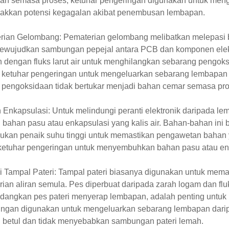
an semasa proses, ketuhar pengeringan digunakan untuk men
akkan potensi kegagalan akibat penembusan lembapan.
rian Gelombang: Pematerian gelombang melibatkan melepasi b
ewujudkan sambungan pepejal antara PCB dan komponen elek
 dengan fluks larut air untuk menghilangkan sebarang pengok
i ketuhar pengeringan untuk mengeluarkan sebarang lembapan
 pengoksidaan tidak bertukar menjadi bahan cemar semasa pro
 Enkapsulasi: Untuk melindungi peranti elektronik daripada le
 bahan pasu atau enkapsulasi yang kalis air. Bahan-bahan in
kan penaik suhu tinggi untuk memastikan pengawetan bahan ya
ketuhar pengeringan untuk menyembuhkan bahan pasu atau en
si Tampal Pateri: Tampal pateri biasanya digunakan untuk me
ian aliran semula. Pes diperbuat daripada zarah logam dan fl
angkan pes pateri menyerap lembapan, adalah penting untuk
ingan digunakan untuk mengeluarkan sebarang lembapan daripa
 betul dan tidak menyebabkan sambungan pateri lemah.