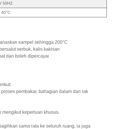
V 50HZ
 40°C
anaskan sampel sehingga 200°C
bersalut serbuk, kalis kakisan
t dan boleh dipercayai
rikut:
k proses pembakar, bahagian dalam dan rak
n mengikut keperluan khusus.
gihkan sama rata ke seluruh ruang, ia juga