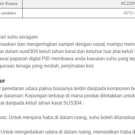
an Kuasa
AC220
 ambien
+5°C~
lan suhu seragam
naskan dan mengeringkan sampel dengan cepat, mampu mem
ar dalam sus#304 keluli tahan karat dan ketuhar luar plat keluli 
awal paparan digtal PID membawa anda kawalan suhu yang tepa
gunaan tenaga yang rendah, penjimatan kos
ur
 peredaran udara paksa biasanya terdiri daripada komponen be
r dalaman: Kepungan tertutup di mana produk diletakkan untu
at daripada keluli tahan karat SUS304.
s: Untuk menjana haba di dalam ruang, suhu boleh dilaraska
 Untuk mengedarkan udara di dalam ruang, memastikan haba dia