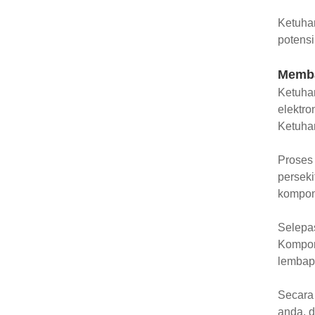
Ketuha
potensi
Memba
Ketuha
elektro
Ketuhar
Proses
perseki
kompon
Selepas
Kompon
lembap
Secara 
anda, 