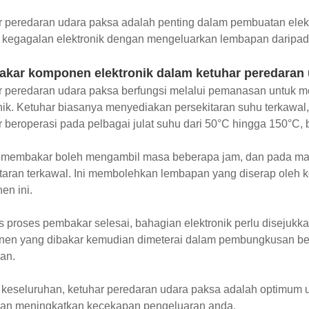
r peredaran udara paksa adalah penting dalam pembuatan ele
 kegagalan elektronik dengan mengeluarkan lembapan daripad
kar komponen elektronik dalam ketuhar peredaran 
r peredaran udara paksa berfungsi melalui pemanasan untuk
nik. Ketuhar biasanya menyediakan persekitaran suhu terkawal,
 beroperasi pada pelbagai julat suhu dari 50°C hingga 150°C,
 membakar boleh mengambil masa beberapa jam, dan pada masa
taran terkawal. Ini membolehkan lembapan yang diserap oleh k
en ini.
 proses pembakar selesai, bahagian elektronik perlu disejukk
en yang dibakar kemudian dimeterai dalam pembungkusan b
an.
keseluruhan, ketuhar peredaran udara paksa adalah optimum un
dan meningkatkan kecekapan pengeluaran anda.