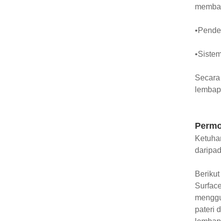
memban
•Pender
•Siste
Secara 
lembap
Perm
Ketuha
daripad
Berikut
Surface
menggun
pateri