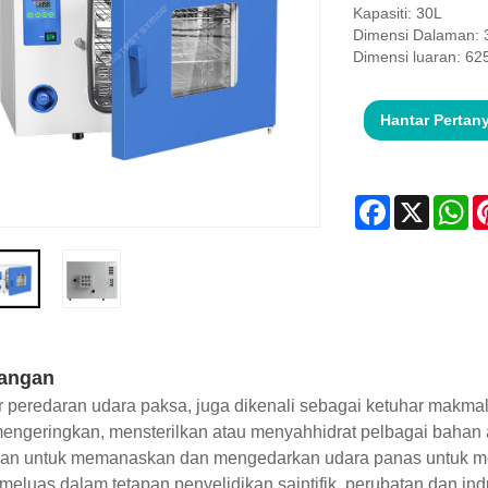
Kapasiti: 30L
Dimensi Dalaman:
Dimensi luaran: 6
Hantar Pertan
Facebook
X
Wh
angan
 peredaran udara paksa, juga dikenali sebagai ketuhar makmal 
engeringkan, mensterilkan atau menyahhidrat pelbagai bahan
kan untuk memanaskan dan mengedarkan udara panas untuk m
meluas dalam tetapan penyelidikan saintifik, perubatan dan indu