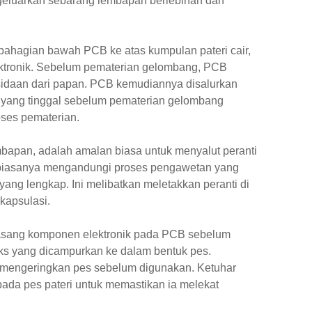
geluarkan sebarang lembapan berlebihan dan
ahagian bawah PCB ke atas kumpulan pateri cair,
tronik. Sebelum pematerian gelombang, PCB
sidaan dari papan. PCB kemudiannya disalurkan
 yang tinggal sebelum pematerian gelombang
ses pematerian.
mbapan, adalah amalan biasa untuk menyalut peranti
i biasanya mengandungi proses pengawetan yang
ng lengkap. Ini melibatkan meletakkan peranti di
kapsulasi.
masang komponen elektronik pada PCB sebelum
uks yang dicampurkan ke dalam bentuk pes.
 mengeringkan pes sebelum digunakan. Ketuhar
da pes pateri untuk memastikan ia melekat