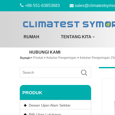
+86-551-63853683
sales@climatestsymo
RUMAH
TENTANG KITA
HUBUNGI KAMI
>
Produk
>
Ketuhar Pengeringan
>
Ketuhar Pengeringan 25
Rumah
PRODUK
Dewan Ujian Alam Sekitar
Bilik Ujian Luluhawa