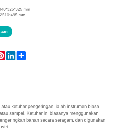
 340*325*325 mm
25*510*495 mm
yaan
atsApp
Pinterest
LinkedIn
Share
atau ketuhar pengeringan, ialah instrumen biasa
 atau sampel. Ketuhar ini biasanya menggunakan
engeringkan bahan secara seragam, dan digunakan
stri.