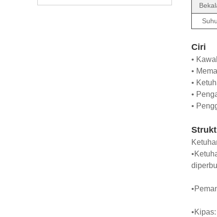
Bekal
Suhu
Ciri
• Kawa
• Mema
• Ketuh
• Peng
• Peng
Strukt
Ketuhar
•Ketuha
diperbu
•Pemana
•Kipas: