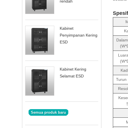
rendah
Spesif
M
Kabinet
Ka
Penyimpanan Kering
Dalam
ESD
(W*
Luara
(W*
Kabinet Kering
Kad
Selamat ESD
Turun 
Resol
Kese
Semua produk baru