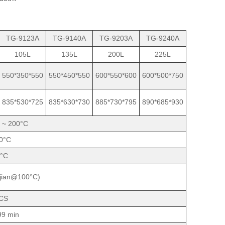
TG-9123A
TG-9140A
TG-9203A
TG-9240A
105L
135L
200L
225L
550*350*550
550*450*550
600*550*600
600*500*750
835*530*725
835*630*730
885*730*795
890*685*930
 ~ 200°C
.0°C
1°C
 ujian@100°C)
CS
99 min