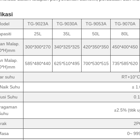
ikasi
odel
TG-9023A
TG-9030A
TG-9053A
TG-9070A
pasiti
25L
35L
50L
80L
an Malap.
300*300*270
340*325*325
420*350*350
450*400*450
D*H)mm
n Malap.
585*480*440
625*510*495
700*530*515
735*585*620
D*H)mm
ar suhu
RT+10°C
Naik Suhu
± 1
usi Suhu
0.
ragaman
±2.5% (titik
Suhu
rak
2P
Masa
0~ 99