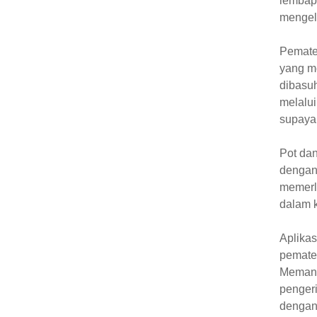
lembap
mengel
Pemate
yang m
dibasuh
melalu
supaya
Pot dan
dengan
memerlu
dalam 
Aplika
pemater
Memand
penger
dengan