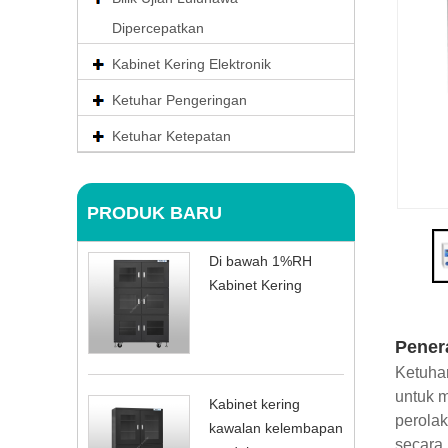
Dipercepatkan
Kabinet Kering Elektronik
Ketuhar Pengeringan
Ketuhar Ketepatan
PRODUK BARU
Di bawah 1%RH
Kabinet Kering
Pener
Ketuhar
untuk m
Kabinet kering
perola
kawalan kelembapan
secara 