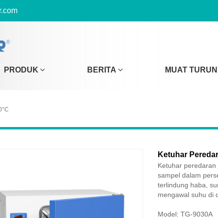
r.com
PRODUK
BERITA
MUAT TURUN
0°C
Ketuhar Pereda
Ketuhar peredaran
sampel dalam persek
terlindung haba, 
mengawal suhu di d
Model: TG-9030A