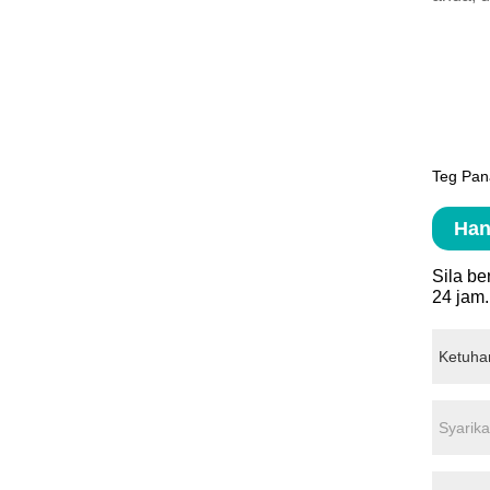
Teg Pan
Han
Sila b
24 jam.