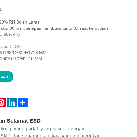
4
20% RH Boleh Laras
aks. 30 minit selepas membuka pintu 30 saat kemudian
25â 60%RH)
elamat ESD
 W1198*D682*H1723 MM
W1200*D710*H1910 MM
yaan
atsApp
Pinterest
LinkedIn
Share
pan Selamat ESD
 tinggi yang padat, yang sesuai dengan
 SMT, dan sebarang aplikasi yang memerlukan