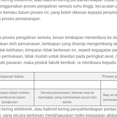
nggunakan proses pengaliran semula suhu tinggi, kecacatan
n berlaku dalam proses ini, yang boleh dikesan kepada penyi
 proses pemasangan.
 proses pengaliran semula, kesan lembapan menembusi ke da
bkan oleh pemanasan, lembapan yang diserap mengembang den
dak kelihatan, kimpalan tidak berkesan ini, seperti kegagalan
e permukaan, tidak mudah untuk disedari pada peringkat awal, n
ki pasaran, maka produk fakulti kembali, ia membawa kepada
.
impanan biasa
Proses p
bapan dalam ambien
Semasa pemanasan, tekanan wap air
Wap air 
embusi ke dalam
meningkat, yang memisahkan acuan dan
pemanasa
bungkusan.
damar.
 kering elektronik, atau kabinet kering penyahlembapan pant
 yang secara berkesan menghapuskan risiko kegagalan akibat