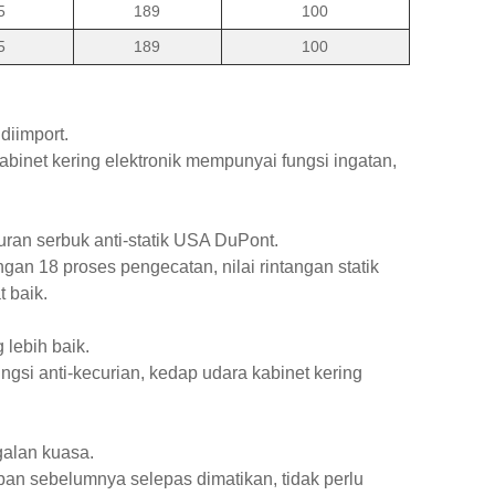
5
189
100
5
189
100
diimport.
kabinet kering elektronik mempunyai fungsi ingatan,
uran serbuk anti-statik USA DuPont.
gan 18 proses pengecatan, nilai rintangan statik
t baik.
 lebih baik.
ngsi anti-kecurian, kedap udara kabinet kering
galan kuasa.
apan sebelumnya selepas dimatikan, tidak perlu