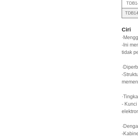
TDB1
TDB14
Ciri
·Menggu
-Ini me
tidak p
·Diperb
-Strukt
memenu
·Tingka
- Kunci
elektro
·Dengan
-Kabine