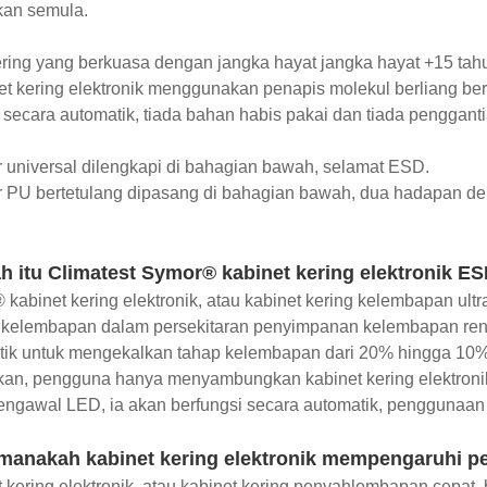
kan semula.
ering yang berkuasa dengan jangka hayat jangka hayat +15 tah
et kering elektronik menggunakan penapis molekul berliang ber
secara automatik, tiada bahan habis pakai dan tiada pengganti
r universal dilengkapi di bahagian bawah, selamat ESD.
r PU bertetulang dipasang di bahagian bawah, dua hadapan de
h itu Climatest Symor® kabinet kering elektronik 
kabinet kering elektronik, atau kabinet kering kelembapan u
if kelembapan dalam persekitaran penyimpanan kelembapan re
ik untuk mengekalkan tahap kelembapan dari 20% hingga 10% R
kan, pengguna hanya menyambungkan kabinet kering elektronik
ngawal LED, ia akan berfungsi secara automatik, penggunaan
manakah kabinet kering elektronik mempengaruhi 
 kering elektronik, atau kabinet kering penyahlembapan cepat