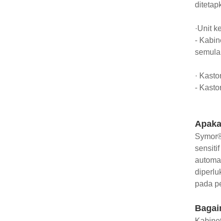
ditetap
·Unit k
- Kabin
semula 
· Kasto
- Kasto
Apaka
Symor® 
sensit
automat
diperlu
pada pe
Bagai
Kabinet