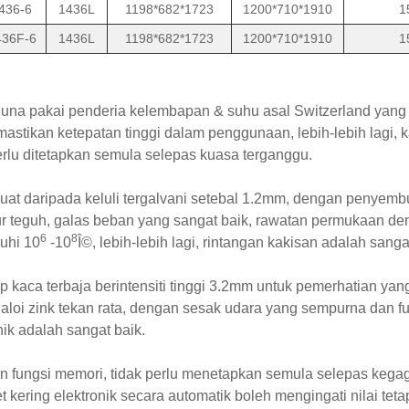
436-6
1436L
1198*682*1723
1200*710*1910
1
36F-6
1436L
1198*682*1723
1200*710*1910
1
na pakai penderia kelembapan & suhu asal Switzerland yang 
mastikan ketepatan tinggi dalam penggunaan, lebih-lebih lagi, 
erlu ditetapkan semula selepas kuasa terganggu.
uat daripada keluli tergalvani setebal 1.2mm, dengan penyemb
ur teguh, galas beban yang sangat baik, rawatan permukaan den
6
8
hi 10
-10
Î©, lebih-lebih lagi, rintangan kakisan adalah sanga
p kaca terbaja berintensiti tinggi 3.2mm untuk pemerhatian yang
 aloi zink tekan rata, dengan sesak udara yang sempurna dan fu
nik adalah sangat baik.
 fungsi memori, tidak perlu menetapkan semula selepas kega
t kering elektronik secara automatik boleh mengingati nilai tet