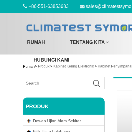
+86-551-63853683
sales@climatestsymo
RUMAH
TENTANG KITA
HUBUNGI KAMI
>
Produk
>
Kabinet Kering Elektronik
>
Kabinet Penyimpana
Rumah
PRODUK
Dewan Ujian Alam Sekitar
Bilik Ujian Luluhawa