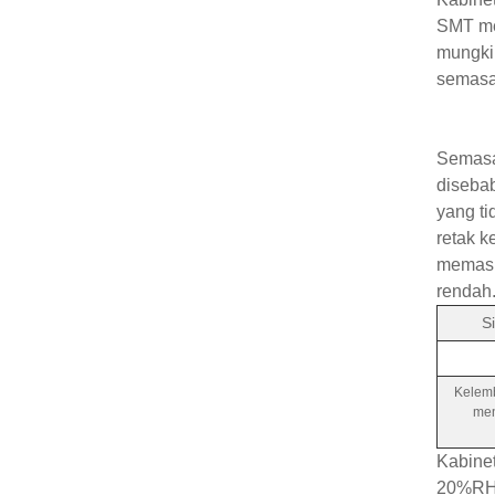
SMT me
mungki
semasa
Semasa
diseba
yang ti
retak k
memasu
rendah
S
Kelem
men
Kabinet
20%RH,