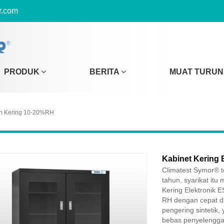
r.com
PRODUK
BERITA
MUAT TURUN
n Kering 10-20%RH
Kabinet Kering
Climatest Symor® t
tahun, syarikat it
Kering Elektronik 
RH dengan cepat d
pengering sintetik
bebas penyelenggar