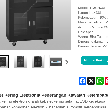
Model: TDB1436F-
Kapasiti: 1436L
Kelembapan: 10%-
Masa pemulihan: M
ditutup. (Ambien 
Rak: 5pcs
Warna: Biru Tua, s
Dimensi dalaman:
Dimensi luaran: 
Hantar Pertan
Facebook
X
Wh
et Kering Elektronik Penerangan Kawalan Kelemba
 kering elektronik ialah kabinet kering selamat ESD kecekapan
panan komponen elektronik, bahagian automotif, aeroangkasa,