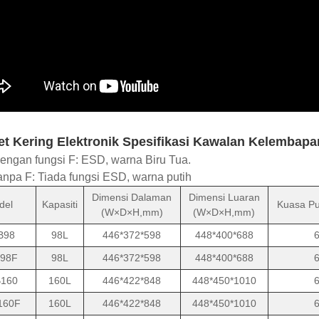
et Kering Elektronik Spesifikasi Kawalan Kelembap
ngan fungsi F: ESD, warna Biru Tua.
npa F: Tiada fungsi ESD, warna putih
Dimensi Dalaman
Dimensi Luaran
del
Kapasiti
Kuasa Pu
(W×D×H,mm)
(W×D×H,mm)
B98
98L
446*372*598
448*400*688
98F
98L
446*372*598
448*400*688
160
160L
446*422*848
448*450*1010
160F
160L
446*422*848
448*450*1010