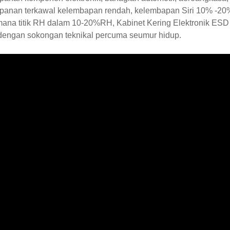
panan terkawal kelembapan rendah, kelembapan Siri 10% -20%
ana titik RH dalam 10-20%RH, Kabinet Kering Elektronik ESD 
 dengan sokongan teknikal percuma seumur hidup.