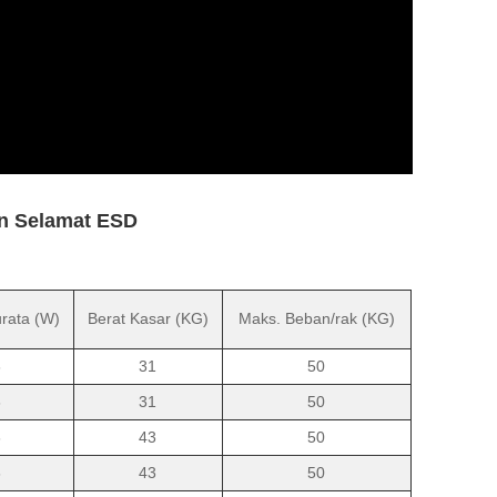
an Selamat ESD
rata (W)
Berat Kasar (KG)
Maks. Beban/rak (KG)
6
31
50
6
31
50
6
43
50
6
43
50