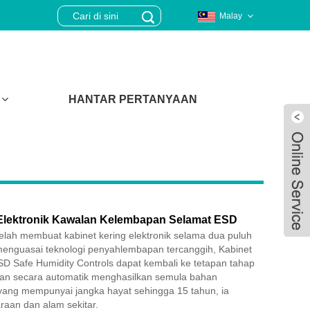
Malay
HANTAR PERTANYAAN
 Elektronik Kawalan Kelembapan Selamat ESD
elah membuat kabinet kering elektronik selama dua puluh
u menguasai teknologi penyahlembapan tercanggih, Kabinet
ESD Safe Humidity Controls dapat kembali ke tetapan tahap
an secara automatik menghasilkan semula bahan
Live
, yang mempunyai jangka hayat sehingga 15 tahun, ia
aan dan alam sekitar.