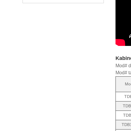
Kabin
Mod# de
Mod# ta
Mo
TD
TDB
TDB
TDB