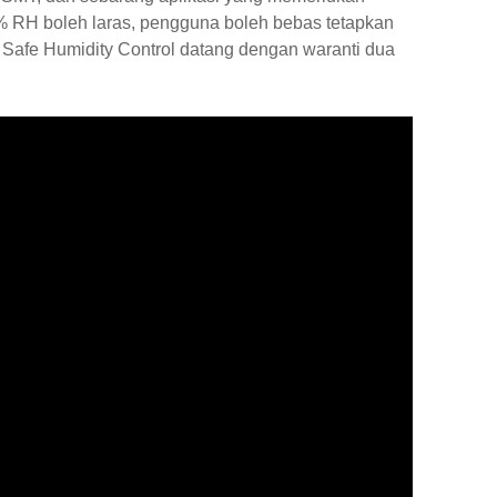
 RH boleh laras, pengguna boleh bebas tetapkan
Safe Humidity Control datang dengan waranti dua