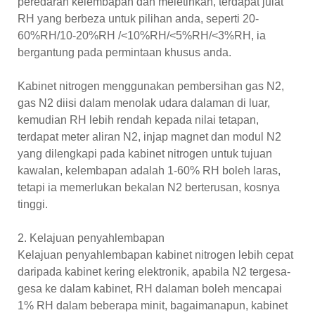
peredaran kelembapan dan meletihkan, terdapat julat
RH yang berbeza untuk pilihan anda, seperti 20-
60%RH/10-20%RH /<10%RH/<5%RH/<3%RH, ia
bergantung pada permintaan khusus anda.
Kabinet nitrogen menggunakan pembersihan gas N2,
gas N2 diisi dalam menolak udara dalaman di luar,
kemudian RH lebih rendah kepada nilai tetapan,
terdapat meter aliran N2, injap magnet dan modul N2
yang dilengkapi pada kabinet nitrogen untuk tujuan
kawalan, kelembapan adalah 1-60% RH boleh laras,
tetapi ia memerlukan bekalan N2 berterusan, kosnya
tinggi.
2. Kelajuan penyahlembapan
Kelajuan penyahlembapan kabinet nitrogen lebih cepat
daripada kabinet kering elektronik, apabila N2 tergesa-
gesa ke dalam kabinet, RH dalaman boleh mencapai
1% RH dalam beberapa minit, bagaimanapun, kabinet