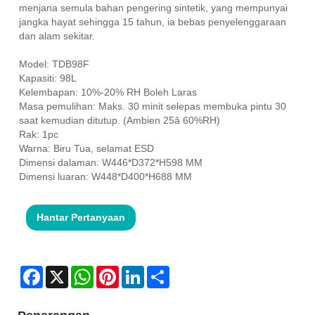
menjana semula bahan pengering sintetik, yang mempunyai
jangka hayat sehingga 15 tahun, ia bebas penyelenggaraan
dan alam sekitar.
Model: TDB98F
Kapasiti: 98L
Kelembapan: 10%-20% RH Boleh Laras
Masa pemulihan: Maks. 30 minit selepas membuka pintu 30
saat kemudian ditutup. (Ambien 25â 60%RH)
Rak: 1pc
Warna: Biru Tua, selamat ESD
Dimensi dalaman: W446*D372*H598 MM
Dimensi luaran: W448*D400*H688 MM
Hantar Pertanyaan
Facebook
X
WhatsApp
Pinterest
LinkedIn
Share