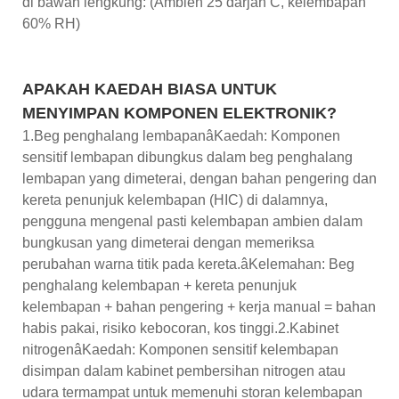
di bawah lengkung: (Ambien 25 darjah C, kelembapan
60% RH)
APAKAH KAEDAH BIASA UNTUK
MENYIMPAN KOMPONEN ELEKTRONIK?
1.Beg penghalang lembapanâKaedah: Komponen
sensitif lembapan dibungkus dalam beg penghalang
lembapan yang dimeterai, dengan bahan pengering dan
kereta penunjuk kelembapan (HIC) di dalamnya,
pengguna mengenal pasti kelembapan ambien dalam
bungkusan yang dimeterai dengan memeriksa
perubahan warna titik pada kereta.âKelemahan: Beg
penghalang kelembapan + kereta penunjuk
kelembapan + bahan pengering + kerja manual = bahan
habis pakai, risiko kebocoran, kos tinggi.2.Kabinet
nitrogenâKaedah: Komponen sensitif kelembapan
disimpan dalam kabinet pembersihan nitrogen atau
udara termampat untuk memenuhi storan kelembapan