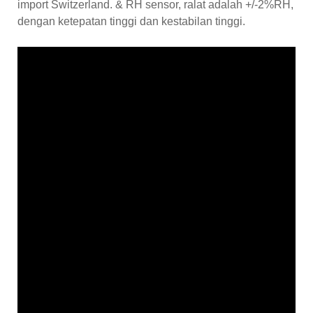
import Switzerland. & RH sensor, ralat adalah +/-2%RH,
dengan ketepatan tinggi dan kestabilan tinggi.