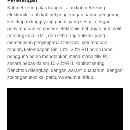
Penerangan
Kabinet kering atas bangku, atau kabinet kering
elektronik, ialah kabinet pengeringan bahan pengering
kecekapan tinggi yang padat, yang sesuai dengan
penyimpanan komponen elektronik, bahagian automotif,
aeroangkasa, SMT, dan sebarang aplikasi yang
memerlukan penyimpanan terkawal kelembapan
rendah, kelembapan Siri 10% -20% RH boleh laras,
pengguna boleh menetapkan mana-mana titik RH
secara bebas dalam 10-20%RH, kabinet kering
Benchtop dilengkapi dengan waranti dua tahun, dengan
sokongan teknikal percuma seumur hidup.