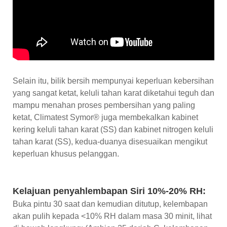
Selain itu, bilik bersih mempunyai keperluan kebersihan
yang sangat ketat, keluli tahan karat diketahui teguh dan
mampu menahan proses pembersihan yang paling
ketat, Climatest Symor® juga membekalkan kabinet
kering keluli tahan karat (SS) dan kabinet nitrogen keluli
tahan karat (SS), kedua-duanya disesuaikan mengikut
keperluan khusus pelanggan.
Kelajuan penyahlembapan Siri 10%-20% RH:
Buka pintu 30 saat dan kemudian ditutup, kelembapan
akan pulih kepada <10% RH dalam masa 30 minit, lihat