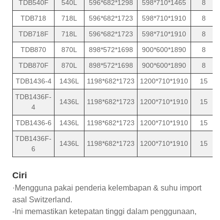
TDB540F
540L
596*682*1298
598*710*1465
8
TDB718
718L
596*682*1723
598*710*1910
8
TDB718F
718L
596*682*1723
598*710*1910
8
TDB870
870L
898*572*1698
900*600*1890
8
TDB870F
870L
898*572*1698
900*600*1890
8
TDB1436-4
1436L
1198*682*1723
1200*710*1910
15
TDB1436F-
1436L
1198*682*1723
1200*710*1910
15
4
TDB1436-6
1436L
1198*682*1723
1200*710*1910
15
TDB1436F-
1436L
1198*682*1723
1200*710*1910
15
6
Ciri
·Mengguna pakai penderia kelembapan & suhu import
asal Switzerland.
-Ini memastikan ketepatan tinggi dalam penggunaan,