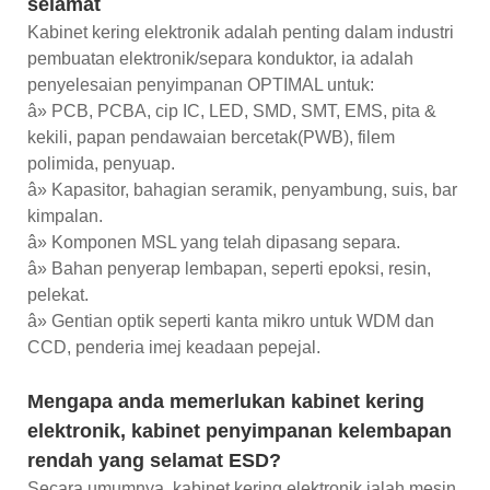
selamat
Kabinet kering elektronik adalah penting dalam industri
pembuatan elektronik/separa konduktor, ia adalah
penyelesaian penyimpanan OPTIMAL untuk:
â» PCB, PCBA, cip IC, LED, SMD, SMT, EMS, pita &
kekili, papan pendawaian bercetak(PWB), filem
polimida, penyuap.
â» Kapasitor, bahagian seramik, penyambung, suis, bar
kimpalan.
â» Komponen MSL yang telah dipasang separa.
â» Bahan penyerap lembapan, seperti epoksi, resin,
pelekat.
â» Gentian optik seperti kanta mikro untuk WDM dan
CCD, penderia imej keadaan pepejal.
Mengapa anda memerlukan kabinet kering
elektronik, kabinet penyimpanan kelembapan
rendah yang selamat ESD?
Secara umumnya, kabinet kering elektronik ialah mesin