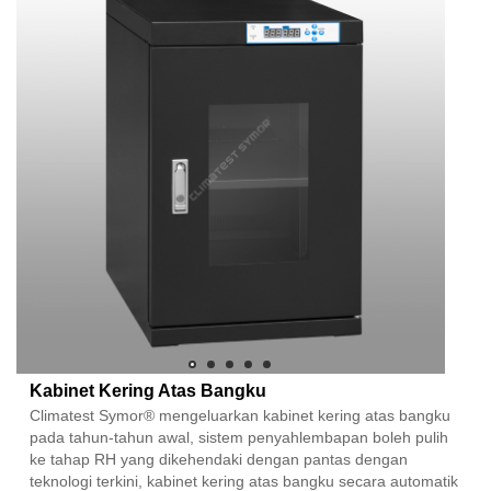
Kabinet Kering Atas Bangku
Climatest Symor® mengeluarkan kabinet kering atas bangku
pada tahun-tahun awal, sistem penyahlembapan boleh pulih
ke tahap RH yang dikehendaki dengan pantas dengan
teknologi terkini, kabinet kering atas bangku secara automatik