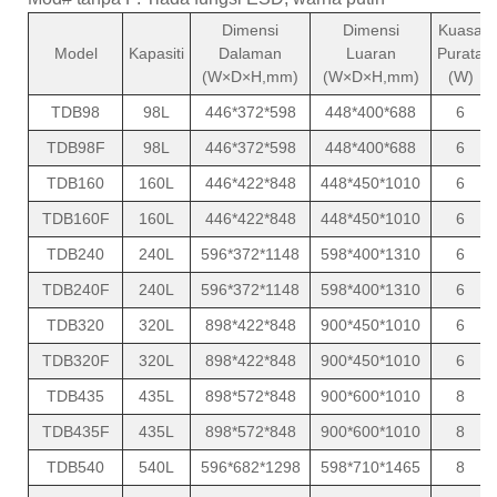
Dimensi
Dimensi
Kuasa
Model
Kapasiti
Dalaman
Luaran
Purata
(W×D×H,mm)
(W×D×H,mm)
(W)
TDB98
98L
446*372*598
448*400*688
6
TDB98F
98L
446*372*598
448*400*688
6
TDB160
160L
446*422*848
448*450*1010
6
TDB160F
160L
446*422*848
448*450*1010
6
TDB240
240L
596*372*1148
598*400*1310
6
TDB240F
240L
596*372*1148
598*400*1310
6
TDB320
320L
898*422*848
900*450*1010
6
TDB320F
320L
898*422*848
900*450*1010
6
TDB435
435L
898*572*848
900*600*1010
8
TDB435F
435L
898*572*848
900*600*1010
8
TDB540
540L
596*682*1298
598*710*1465
8