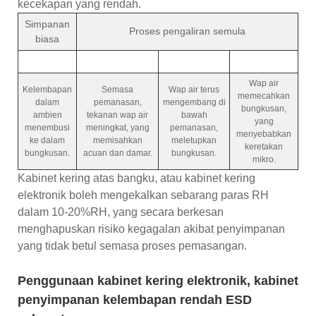
kecekapan yang rendah.
Simpanan
Proses pengaliran semula
biasa
Wap air
Kelembapan
Semasa
Wap air terus
memecahkan
dalam
pemanasan,
mengembang di
bungkusan,
ambien
tekanan wap air
bawah
yang
menembusi
meningkat, yang
pemanasan,
menyebabkan
ke dalam
memisahkan
meletupkan
keretakan
bungkusan.
acuan dan damar.
bungkusan.
mikro.
Kabinet kering atas bangku, atau kabinet kering
elektronik boleh mengekalkan sebarang paras RH
dalam 10-20%RH, yang secara berkesan
menghapuskan risiko kegagalan akibat penyimpanan
yang tidak betul semasa proses pemasangan.
Penggunaan kabinet kering elektronik, kabinet
penyimpanan kelembapan rendah ESD