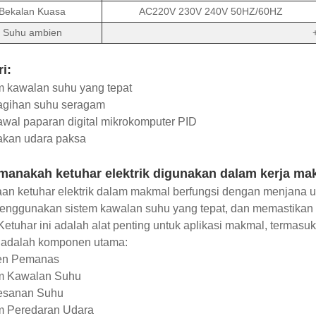
Bekalan Kuasa
AC220V 230V 240V 50HZ/60HZ
Suhu ambien
ri:
m kawalan suhu yang tepat
agihan suhu seragam
wal paparan digital mikrokomputer PID
akan udara paksa
manakah ketuhar elektrik digunakan dalam kerja ma
an ketuhar elektrik dalam makmal berfungsi dengan menjana 
enggunakan sistem kawalan suhu yang tepat, dan memastikan
Ketuhar ini adalah alat penting untuk aplikasi makmal, terma
t adalah komponen utama:
en Pemanas
em Kawalan Suhu
esanan Suhu
em Peredaran Udara