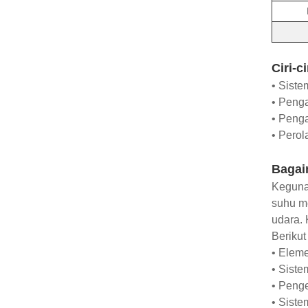
Ciri-ci
• Siste
• Peng
• Penga
• Perol
Bagai
Keguna
suhu m
udara. 
Beriku
• Elem
• Sist
• Peng
• Sist