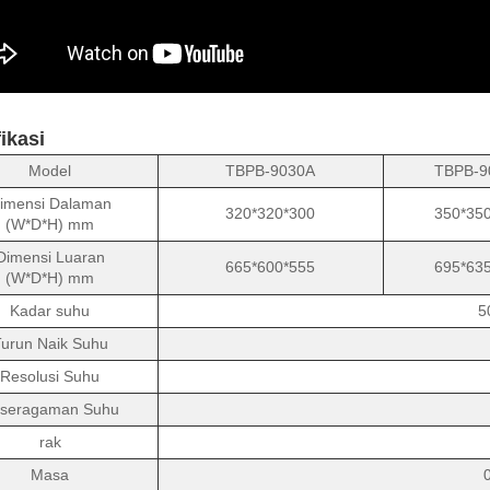
ikasi
Model
TBPB-9030A
TBPB-9
imensi Dalaman
320*320*300
350*35
(W*D*H) mm
Dimensi Luaran
665*600*555
695*63
(W*D*H) mm
Kadar suhu
5
urun Naik Suhu
Resolusi Suhu
seragaman Suhu
rak
Masa