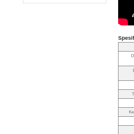
Spesif
D
T
Ke