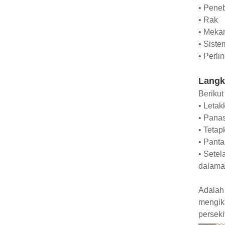
• Pene
• Rak
• Meka
• Sist
• Perl
Langk
Berikut
• Letak
• Panas
• Teta
• Pant
• Setel
dalama
Adalah 
mengiku
persek