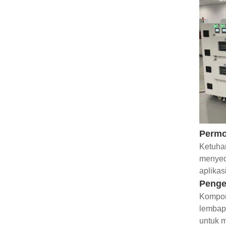
Perm
Ketuhar
menyedi
aplikas
Penge
Kompone
lembap
untuk m