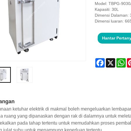
Model: TBPG-9030
Kapasiti: 30L
Dimensi Dalaman:
Dimensi luaran: 6
Hantar Pertan
Facebook
X
Wh
angan
aan ketuhar elektrik di makmal boleh mengeluarkan lembapan 
a ruang yang dipanaskan dengan rak di dalamnya untuk meleta
ekalkan pada tahap tertentu untuk memudahkan proses pembaka
n julat suhu untuk menampung keperluan tertentu.