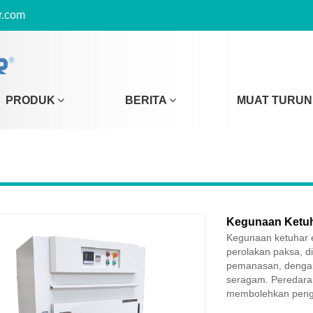
r.com
PRODUK
BERITA
MUAT TURUN
Kegunaan Ketuha
Kegunaan ketuhar el
perolakan paksa, d
pemanasan, dengan
seragam. Peredara
membolehkan penge