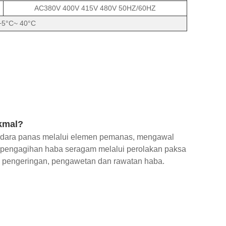
AC380V 400V 415V 480V 50HZ/60HZ
+5°C~ 40°C
kmal?
udara panas melalui elemen pemanas, mengawal
 pengagihan haba seragam melalui perolakan paksa
suk pengeringan, pengawetan dan rawatan haba.