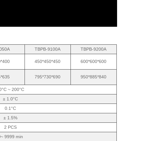
050A
TBPB-9100A
TBPB-9200A
0*400
450*450*450
600*600*600
5*635
795*730*690
950*885*840
0°C ~ 200°C
± 1.0°C
0.1°C
± 1.5%
2 PCS
0~ 9999 min