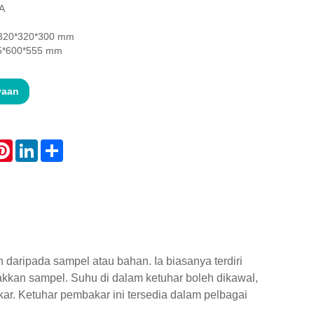
A
 320*320*300 mm
65*600*555 mm
yaan
atsApp
Pinterest
LinkedIn
Share
daripada sampel atau bahan. Ia biasanya terdiri
kkan sampel. Suhu di dalam ketuhar boleh dikawal,
r. Ketuhar pembakar ini tersedia dalam pelbagai