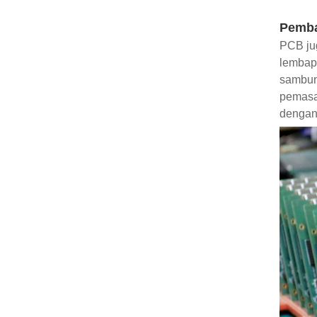
Pemb
PCB ju
lembap
sambun
pemasa
dengan