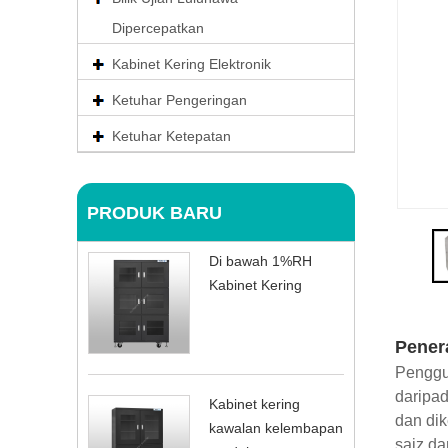
Dipercepatkan
Kabinet Kering Elektronik
Ketuhar Pengeringan
Ketuhar Ketepatan
PRODUK BARU
Di bawah 1%RH
Kabinet Kering
Pener
Penggun
daripad
Kabinet kering
dan dik
kawalan kelembapan
saiz da