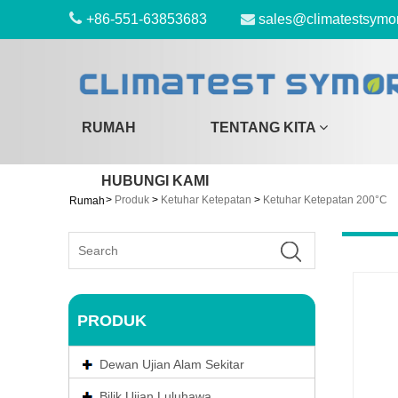
+86-551-63853683
sales@climatestsymo
RUMAH
TENTANG KITA
HUBUNGI KAMI
>
Produk
>
Ketuhar Ketepatan
>
Ketuhar Ketepatan 200°C
Rumah
PRODUK
Dewan Ujian Alam Sekitar
Bilik Ujian Luluhawa