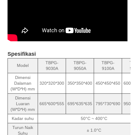
Spesifikasi
TBPG-
TBPG-
TBPG-
TB
Model
9030A
9050A
9100A
92
Dimensi
Dalaman
320*320*300
350*350*400
450*450*450
600*6
(W*D*H) mm
Dimensi
Luaran
665*600*555
695*635*635
795*730*690
950*8
(W*D*H) mm
Kadar suhu
50°C ~ 400°C
Turun Naik
± 1.0°C
Suhu