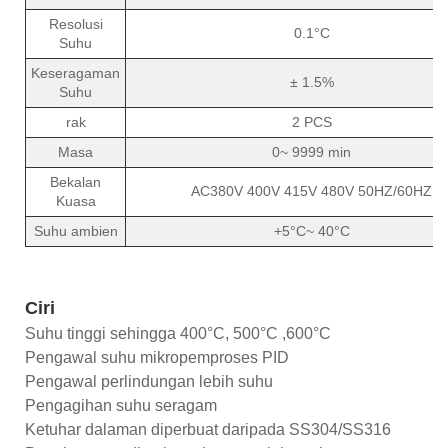
Resolusi
0.1°C
Suhu
Keseragaman
± 1.5%
Suhu
rak
2 PCS
Masa
0~ 9999 min
Bekalan
AC380V 400V 415V 480V 50HZ/60HZ
Kuasa
Suhu ambien
+5°C~ 40°C
Ciri
Suhu tinggi sehingga 400°C, 500°C ,600°C
Pengawal suhu mikropemproses PID
Pengawal perlindungan lebih suhu
Pengagihan suhu seragam
Ketuhar dalaman diperbuat daripada SS304/SS316