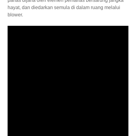
panas dijana oleh elemen pemanas bersarung jangka
hayat, dan diedarkan semula di dalam ruang melalui
blower.