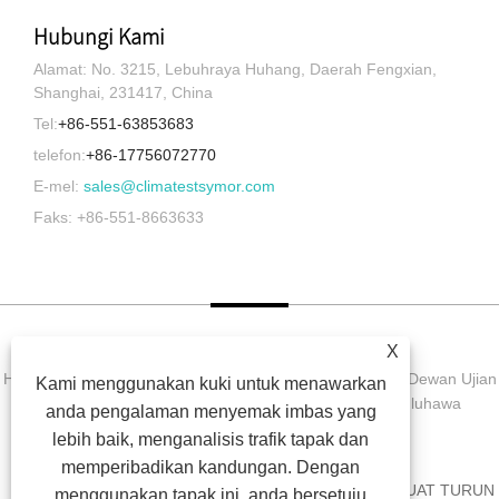
Hubungi Kami
Alamat: No. 3215, Lebuhraya Huhang, Daerah Fengxian,
Shanghai, 231417, China
Tel:
+86-551-63853683
telefon:
+86-17756072770
E-mel:
sales@climatestsymor.com
Faks: +86-551-8663633
X
Hak Cipta © 2022 Symor Instrument Equipment Co., Ltd. Dewan Ujian
Kami menggunakan kuki untuk menawarkan
Alam Sekitar, Kabinet Kering Elektronik, Bilik Ujian Luluhawa
anda pengalaman menyemak imbas yang
Dipercepatkan Hak Cipta Terpelihara.
lebih baik, menganalisis trafik tapak dan
memperibadikan kandungan. Dengan
RUMAH
TENTANG KITA
PRODUK
BERITA
MUAT TURUN
menggunakan tapak ini, anda bersetuju