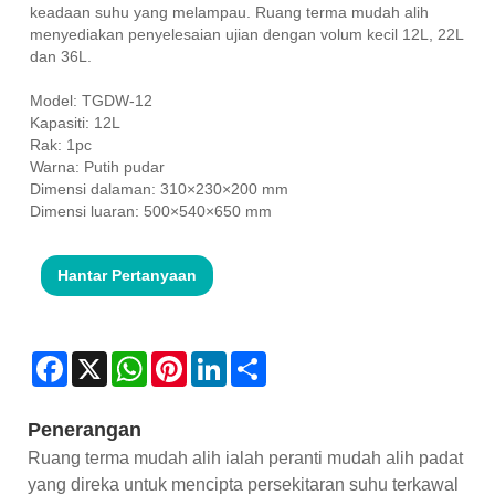
keadaan suhu yang melampau. Ruang terma mudah alih
menyediakan penyelesaian ujian dengan volum kecil 12L, 22L
dan 36L.
Model: TGDW-12
Kapasiti: 12L
Rak: 1pc
Warna: Putih pudar
Dimensi dalaman: 310×230×200 mm
Dimensi luaran: 500×540×650 mm
Hantar Pertanyaan
Facebook
X
WhatsApp
Pinterest
LinkedIn
Share
Penerangan
Ruang terma mudah alih ialah peranti mudah alih padat
yang direka untuk mencipta persekitaran suhu terkawal