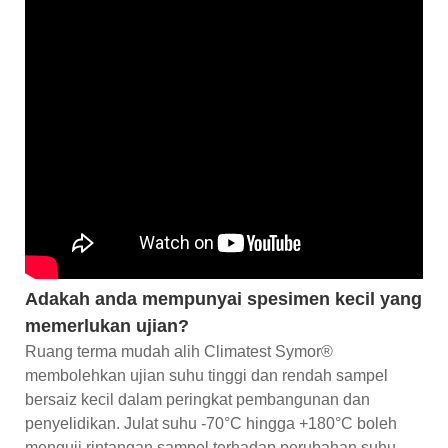
Adakah anda mempunyai spesimen kecil yang
memerlukan ujian?
Ruang terma mudah alih Climatest Symor®
membolehkan ujian suhu tinggi dan rendah sampel
bersaiz kecil dalam peringkat pembangunan dan
penyelidikan. Julat suhu -70°C hingga +180°C boleh
menguji rintangan sampel terhadap perubahan suhu