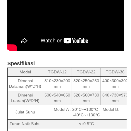
Spesifikasi
Model
TGDW-12
TGDW-22
TGDW-36
Dimensi
310×230×200
320×250×250
400×300×300
Dalaman(W*D*H)
mm
mm
mm
Dimensi
500×540×650
520×560×730
640×730×970
Luaran(W*D*H)
mm
mm
mm
Model A :-20°C~+130°C Model B:
Julat Suhu
-40°C~+130°C
Turun Naik Suhu
≤±0.5°C