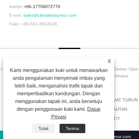
telefon:
+86-17756072770
E-mel:
sales@climatestsymor.com
Faks: +86-551-8663633
X
Hak Cipta © 2022 Symor Instrument Equipment Co., Ltd. Dewan Ujian
Kami menggunakan kuki untuk menawarkan
Alam Sekitar, Kabinet Kering Elektronik, Bilik Ujian Luluhawa
anda pengalaman menyemak imbas yang
Dipercepatkan Hak Cipta Terpelihara.
lebih baik, menganalisis trafik tapak dan
memperibadikan kandungan. Dengan
RUMAH
TENTANG KITA
PRODUK
BERITA
MUAT TURUN
menggunakan tapak ini, anda bersetuju
dengan penggunaan kuki kami.
Dasar
HANTAR PERTANYAAN
HUBUNGI KAMI
PAUTAN
Privasi
SITEMAP
RSS
XML
PRIVACY POLICY
Tolak
Terima
+86-551-63853683
sales@climatestsymor.com