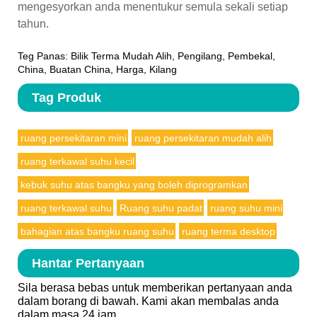
mengesyorkan anda menentukur semula sekali setiap
tahun.
Teg Panas: Bilik Terma Mudah Alih, Pengilang, Pembekal,
China, Buatan China, Harga, Kilang
Tag Produk
ruang persekitaran mini
ruang persekitaran mudah alih
ruang terkawal suhu kecil
kebuk suhu atas bangku yang boleh diprogramkan
ruang terkawal suhu
Ruang suhu padat
ruang suhu mini
bahagian atas bangku ruang suhu
ruang terma desktop
Hantar Pertanyaan
Sila berasa bebas untuk memberikan pertanyaan anda
dalam borang di bawah. Kami akan membalas anda
dalam masa 24 jam.