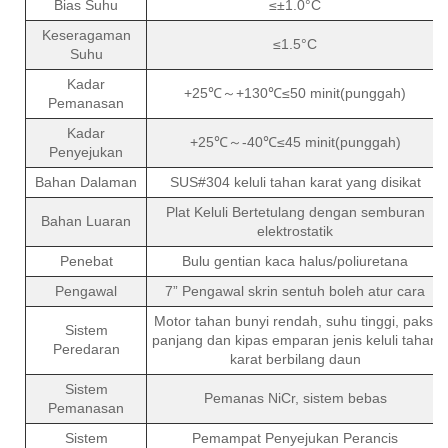
Bias Suhu
≤±1.0°C
Keseragaman
≤1.5°C
Suhu
Kadar
+25℃～+130℃≤50 minit(punggah)
Pemanasan
Kadar
+25℃～-40℃≤45 minit(punggah)
Penyejukan
Bahan Dalaman
SUS#304 keluli tahan karat yang disikat
Plat Keluli Bertetulang dengan semburan
Bahan Luaran
elektrostatik
Penebat
Bulu gentian kaca halus/poliuretana
Pengawal
7” Pengawal skrin sentuh boleh atur cara
Motor tahan bunyi rendah, suhu tinggi, paksi
Sistem
panjang dan kipas emparan jenis keluli tahan
Peredaran
karat berbilang daun
Sistem
Pemanas NiCr, sistem bebas
Pemanasan
Sistem
Pemampat Penyejukan Perancis