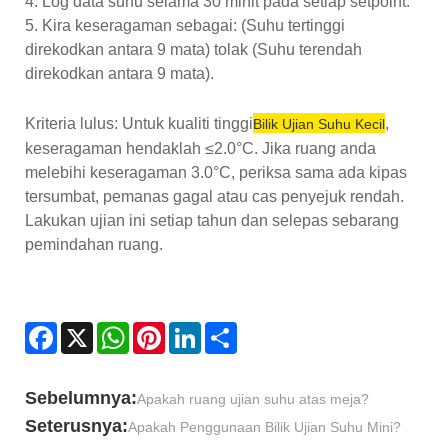
4. Log data suhu selama 30 minit pada setiap setpoint.
5. Kira keseragaman sebagai: (Suhu tertinggi
direkodkan antara 9 mata) tolak (Suhu terendah
direkodkan antara 9 mata).
Kriteria lulus: Untuk kualiti tinggi
,
Bilik Ujian Suhu Kecil
keseragaman hendaklah ≤2.0°C. Jika ruang anda
melebihi keseragaman 3.0°C, periksa sama ada kipas
tersumbat, pemanas gagal atau cas penyejuk rendah.
Lakukan ujian ini setiap tahun dan selepas sebarang
pemindahan ruang.
Facebook
X
WhatsApp
Pinterest
LinkedIn
Share
Sebelumnya:
Apakah ruang ujian suhu atas meja?
Seterusnya:
Apakah Penggunaan Bilik Ujian Suhu Mini?