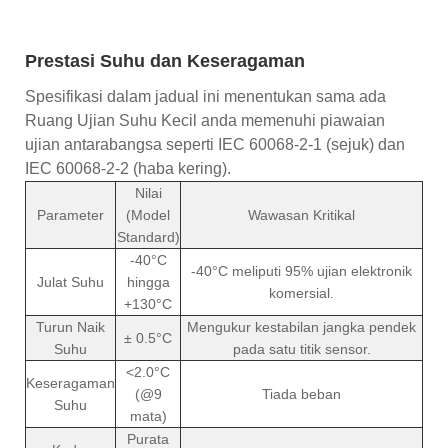
Prestasi Suhu dan Keseragaman
Spesifikasi dalam jadual ini menentukan sama ada
Ruang Ujian Suhu Kecil anda memenuhi piawaian
ujian antarabangsa seperti IEC 60068-2-1 (sejuk) dan
IEC 60068-2-2 (haba kering).
Nilai
Parameter
(Model
Wawasan Kritikal
Standard)
-40°C
-40°C meliputi 95% ujian elektronik
Julat Suhu
hingga
komersial.
+130°C
Turun Naik
Mengukur kestabilan jangka pendek
± 0.5°C
Suhu
pada satu titik sensor.
<2.0°C
Keseragaman
(@9
Tiada beban
Suhu
mata)
Purata