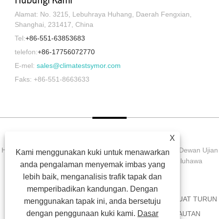
Alamat: No. 3215, Lebuhraya Huhang, Daerah Fengxian,
Shanghai, 231417, China
Tel:
+86-551-63853683
telefon:
+86-17756072770
E-mel:
sales@climatestsymor.com
Faks: +86-551-8663633
X
Hak Cipta © 2022 Symor Instrument Equipment Co., Ltd. Dewan Ujian
Kami menggunakan kuki untuk menawarkan
Alam Sekitar, Kabinet Kering Elektronik, Bilik Ujian Luluhawa
anda pengalaman menyemak imbas yang
Dipercepatkan Hak Cipta Terpelihara.
lebih baik, menganalisis trafik tapak dan
memperibadikan kandungan. Dengan
RUMAH
TENTANG KITA
PRODUK
BERITA
MUAT TURUN
menggunakan tapak ini, anda bersetuju
dengan penggunaan kuki kami.
Dasar
HANTAR PERTANYAAN
HUBUNGI KAMI
PAUTAN