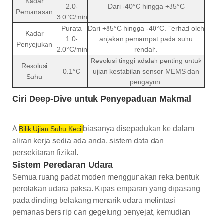
Kadar
2.0-
Dari -40°C hingga +85°C
Pemanasan
3.0°C/min
Purata
Dari +85°C hingga -40°C. Terhad oleh
Kadar
1.0-
anjakan pemampat pada suhu
Penyejukan
2.0°C/min
rendah.
Resolusi tinggi adalah penting untuk
Resolusi
0.1°C
ujian kestabilan sensor MEMS dan
Suhu
pengayun.
Ciri Deep-Dive untuk Penyepaduan Makmal
A
biasanya disepadukan ke dalam
Bilik Ujian Suhu Kecil
aliran kerja sedia ada anda, sistem data dan
persekitaran fizikal.
Sistem Peredaran Udara
Semua ruang padat moden menggunakan reka bentuk
perolakan udara paksa. Kipas emparan yang dipasang
pada dinding belakang menarik udara melintasi
pemanas bersirip dan gegelung penyejat, kemudian