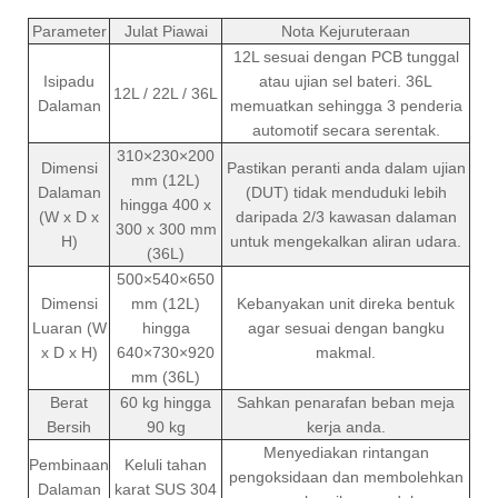
Parameter
Julat Piawai
Nota Kejuruteraan
12L sesuai dengan PCB tunggal
Isipadu
atau ujian sel bateri. 36L
12L / 22L / 36L
Dalaman
memuatkan sehingga 3 penderia
automotif secara serentak.
310×230×200
Dimensi
Pastikan peranti anda dalam ujian
mm (12L)
Dalaman
(DUT) tidak menduduki lebih
hingga 400 x
(W x D x
daripada 2/3 kawasan dalaman
300 x 300 mm
H)
untuk mengekalkan aliran udara.
(36L)
500×540×650
Dimensi
mm (12L)
Kebanyakan unit direka bentuk
Luaran (W
hingga
agar sesuai dengan bangku
x D x H)
640×730×920
makmal.
mm (36L)
Berat
60 kg hingga
Sahkan penarafan beban meja
Bersih
90 kg
kerja anda.
Menyediakan rintangan
Pembinaan
Keluli tahan
pengoksidaan dan membolehkan
Dalaman
karat SUS 304