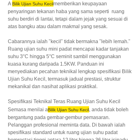
A
memberikan keupayaan
Bilik Ujian Suhu Kecil
penyaringan tekanan haba yang sama seperti ruang
suhu berdiri di lantai, tetapi dalam jejak yang sesuai di
atas bangku atau dalam makmal yang sesak.
Cabarannya ialah "kecil" tidak bermakna "lebih lemah."
Ruang ujian suhu mini padat mencapai kadar tanjakan
suhu 3°C hingga 5°C seminit sambil menggunakan
kuasa kurang daripada 1.5KW. Panduan ini
menyediakan pecahan teknikal lengkap spesifikasi Bilik
Ujian Suhu Kecil, termasuk jadual prestasi, struktur
mekanikal dan nasihat aplikasi praktikal.
Spesifikasi Teknikal Teras Ruang Ujian Suhu Kecil
Semasa menilai a
, anda tidak boleh
Bilik Ujian Suhu Kecil
bergantung pada gembar-gembur pemasaran.
Pelanggan profesional meminta data. Di bawah ialah
spesifikasi standard untuk ruang ujian suhu padat
berprestasi tinggi antara 12 liter hingga 36 liter isipadu