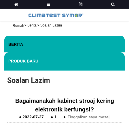
>
Berita
>
Soalan Lazim
Rumah
BERITA
PRODUK BARU
Soalan Lazim
Bagaimanakah kabinet stroaj kering
elektronik berfungsi?
●
2022-07-27
●
1
●
Tinggalkan saya mesej