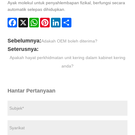
Ayak molekul untuk penyahlembapan fizikal, berfungsi secara
automatik selepas dihidupkan.
Facebook
X
WhatsApp
Pinterest
LinkedIn
Share
Sebelumnya:
Adakah OEM boleh diterima?
Seterusnya:
Apakah hayat perkhidmatan unit kering dalam kabinet kering
anda?
Hantar Pertanyaan