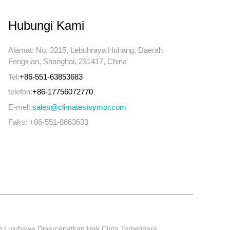
Hubungi Kami
Alamat: No. 3215, Lebuhraya Huhang, Daerah
Fengxian, Shanghai, 231417, China
Tel:
+86-551-63853683
telefon:
+86-17756072770
E-mel:
sales@climatestsymor.com
Faks: +86-551-8663633
an Luluhawa Dipercepatkan Hak Cipta Terpelihara.