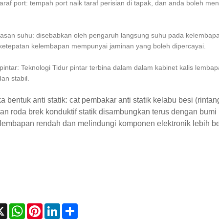
taraf port: tempah port naik taraf perisian di tapak, dan anda boleh m
asan suhu: disebabkan oleh pengaruh langsung suhu pada kelembapa
ketepatan kelembapan mempunyai jaminan yang boleh dipercayai.
 pintar: Teknologi Tidur pintar terbina dalam dalam kabinet kalis lemba
an stabil.
a bentuk anti statik: cat pembakar anti statik kelabu besi (rin
an roda brek konduktif statik disambungkan terus dengan bumi 
lembapan rendah dan melindungi komponen elektronik lebih be
cebook
X
WhatsApp
Pinterest
LinkedIn
Share