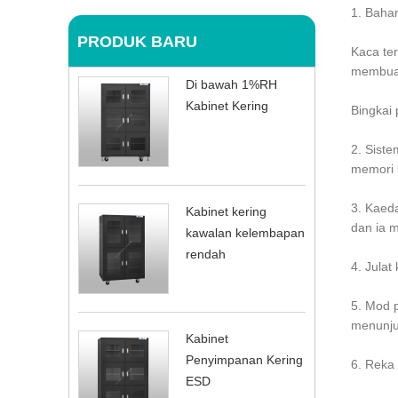
1. Bahan
PRODUK BARU
Kaca te
membuat
Di bawah 1%RH
Kabinet Kering
Bingkai
2. Sist
memori 
3. Kaed
Kabinet kering
dan ia 
kawalan kelembapan
rendah
4. Jula
5. Mod 
menunjuk
Kabinet
Penyimpanan Kering
6. Reka 
ESD