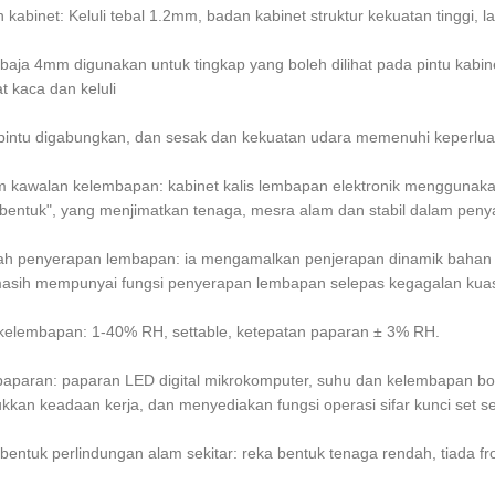
 kabinet: Keluli tebal 1.2mm, badan kabinet struktur kekuatan tinggi, la
rbaja 4mm digunakan untuk tingkap yang boleh dilihat pada pintu ka
 kaca dan keluli
 pintu digabungkan, dan sesak dan kekuatan udara memenuhi keperlua
em kawalan kelembapan: kabinet kalis lembapan elektronik menggunak
bentuk", yang menjimatkan tenaga, mesra alam dan stabil dalam pen
ah penyerapan lembapan: ia mengamalkan penjerapan dinamik bahan p
masih mempunyai fungsi penyerapan lembapan selepas kegagalan kua
t kelembapan: 1-40% RH, settable, ketepatan paparan ± 3% RH.
paparan: paparan LED digital mikrokomputer, suhu dan kelembapan 
kan keadaan kerja, dan menyediakan fungsi operasi sifar kunci set s
bentuk perlindungan alam sekitar: reka bentuk tenaga rendah, tiada fros