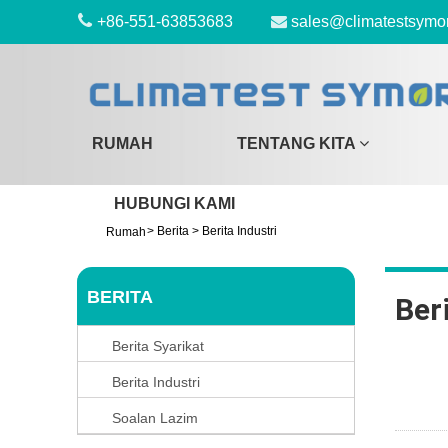
+86-551-63853683
sales@climatestsymo
RUMAH
TENTANG KITA
HUBUNGI KAMI
>
Berita
>
Berita Industri
Rumah
BERITA
Beri
Berita Syarikat
Berita Industri
Soalan Lazim