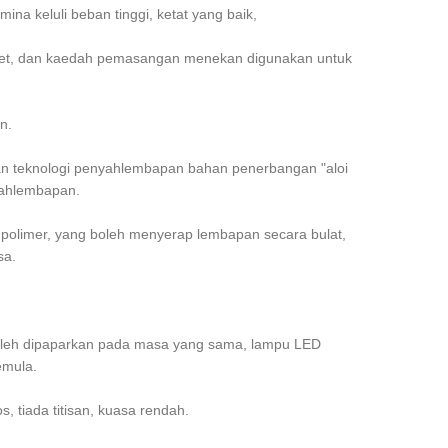
mina keluli beban tinggi, ketat yang baik,
binet, dan kaedah pemasangan menekan digunakan untuk
n.
an teknologi penyahlembapan bahan penerbangan "aloi
yahlembapan.
olimer, yang boleh menyerap lembapan secara bulat,
sa.
boleh dipaparkan pada masa yang sama, lampu LED
emula.
, tiada titisan, kuasa rendah.