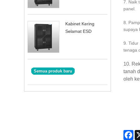
7. Naik 
panel.
8. Pamp
Kabinet Kering
supaya 
Selamat ESD
9. Tidur
tenaga d
10. Rek
Semua produk baru
tanah d
oleh ke
Fa