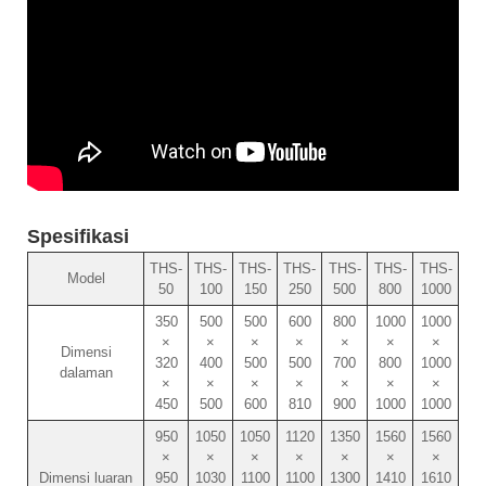
Spesifikasi
THS-
THS-
THS-
THS-
THS-
THS-
THS-
Model
50
100
150
250
500
800
1000
350
500
500
600
800
1000
1000
×
×
×
×
×
×
×
Dimensi
320
400
500
500
700
800
1000
dalaman
×
×
×
×
×
×
×
450
500
600
810
900
1000
1000
950
1050
1050
1120
1350
1560
1560
×
×
×
×
×
×
×
Dimensi luaran
950
1030
1100
1100
1300
1410
1610