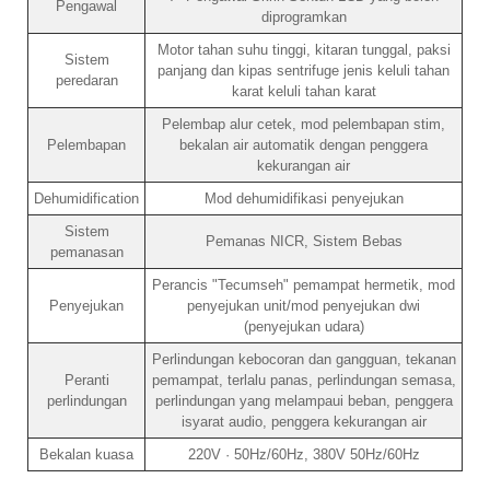
Pengawal
diprogramkan
Motor tahan suhu tinggi, kitaran tunggal, paksi
Sistem
panjang dan kipas sentrifuge jenis keluli tahan
peredaran
karat keluli tahan karat
Pelembap alur cetek, mod pelembapan stim,
Pelembapan
bekalan air automatik dengan penggera
kekurangan air
Dehumidification
Mod dehumidifikasi penyejukan
Sistem
Pemanas NICR, Sistem Bebas
pemanasan
Perancis "Tecumseh" pemampat hermetik, mod
Penyejukan
penyejukan unit/mod penyejukan dwi
(penyejukan udara)
Perlindungan kebocoran dan gangguan, tekanan
Peranti
pemampat, terlalu panas, perlindungan semasa,
perlindungan
perlindungan yang melampaui beban, penggera
isyarat audio, penggera kekurangan air
Bekalan kuasa
220V · 50Hz/60Hz, 380V 50Hz/60Hz