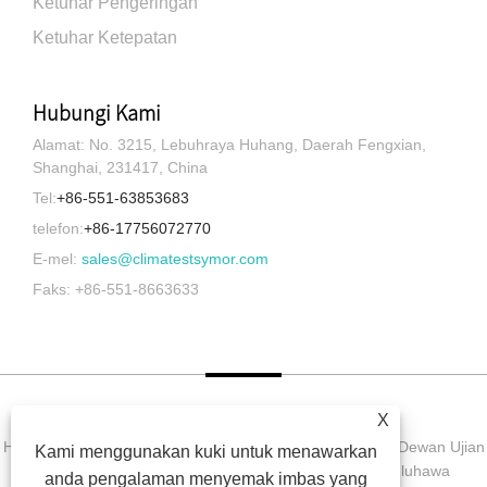
Ketuhar Pengeringan
Ketuhar Ketepatan
Hubungi Kami
Alamat: No. 3215, Lebuhraya Huhang, Daerah Fengxian,
Shanghai, 231417, China
Tel:
+86-551-63853683
telefon:
+86-17756072770
E-mel:
sales@climatestsymor.com
Faks: +86-551-8663633
X
Hak Cipta © 2022 Symor Instrument Equipment Co., Ltd. Dewan Ujian
Kami menggunakan kuki untuk menawarkan
Alam Sekitar, Kabinet Kering Elektronik, Bilik Ujian Luluhawa
anda pengalaman menyemak imbas yang