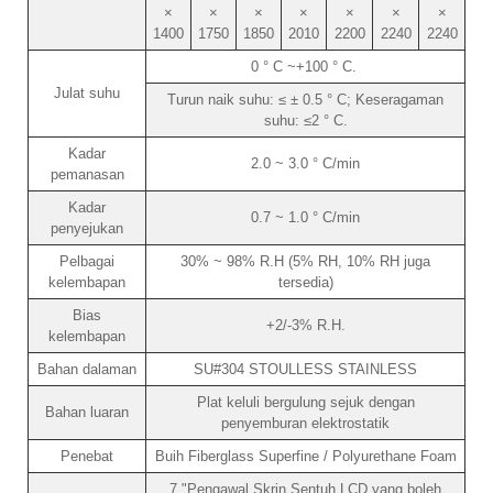
×
×
×
×
×
×
×
1400
1750
1850
2010
2200
2240
2240
0 ° C ~+100 ° C.
Julat suhu
Turun naik suhu: ≤ ± 0.5 ° C; Keseragaman
suhu: ≤2 ° C.
Kadar
2.0 ~ 3.0 ° C/min
pemanasan
Kadar
0.7 ~ 1.0 ° C/min
penyejukan
Pelbagai
30% ~ 98% R.H (5% RH, 10% RH juga
kelembapan
tersedia)
Bias
+2/-3% R.H.
kelembapan
Bahan dalaman
SU#304 STOULLESS STAINLESS
Plat keluli bergulung sejuk dengan
Bahan luaran
penyemburan elektrostatik
Penebat
Buih Fiberglass Superfine / Polyurethane Foam
7 "Pengawal Skrin Sentuh LCD yang boleh